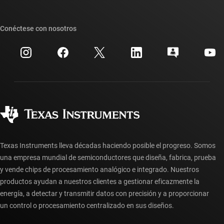
Foros de soporte de diseño de TI E2E™
Nuestras historias | Detrás del chip
Suites de API de TI
Búsqueda de referencias cruzadas
Conéctese con nosotros
Eventos
Cuentas de empresa myTI
Centro de atención al cliente
Relaciones con los inversionistas
Envío, pago e impuestos
Empaque
Fabricación
Preguntas frecuentes sobre pedidos
Calidad y confiabilidad
Ciudadanía corporativa
Distribuidores autorizados
Preguntas frecuentes sobre la cuenta myTI
Texas Instruments lleva décadas haciendo posible el progreso. Somos
una empresa mundial de semiconductores que diseña, fabrica, prueba
y vende chips de procesamiento analógico e integrado. Nuestros
productos ayudan a nuestros clientes a gestionar eficazmente la
energía, a detectar y transmitir datos con precisión y a proporcionar
un control o procesamiento centralizado en sus diseños.