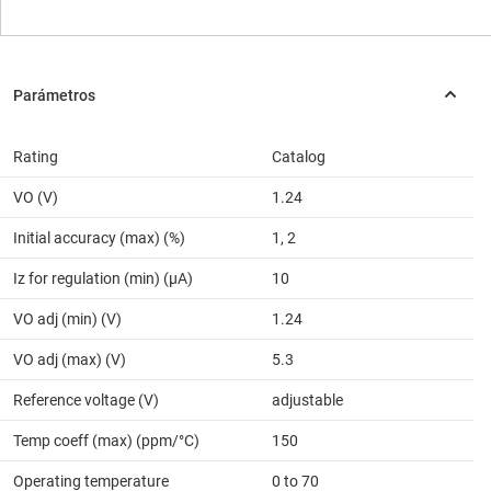
Rating
Catalog
VO (V)
1.24
Initial accuracy (max) (%)
1, 2
Iz for regulation (min) (µA)
10
VO adj (min) (V)
1.24
VO adj (max) (V)
5.3
Reference voltage (V)
adjustable
Temp coeff (max) (ppm/°C)
150
Operating temperature
0 to 70