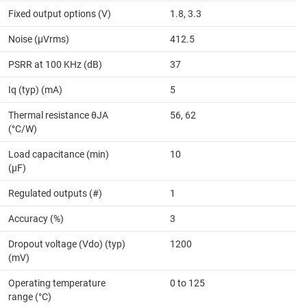
Fixed output options (V)
1.8, 3.3
Noise (µVrms)
412.5
PSRR at 100 KHz (dB)
37
Iq (typ) (mA)
5
Thermal resistance θJA
56, 62
(°C/W)
Load capacitance (min)
10
(µF)
Regulated outputs (#)
1
Accuracy (%)
3
Dropout voltage (Vdo) (typ)
1200
(mV)
Operating temperature
0 to 125
range (°C)