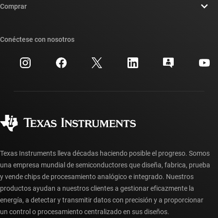
Sala de redacción
Comprar
Foros de soporte de diseño de TI E2E™
Nuestras historias | Detrás del chip
Suites de API de TI
Búsqueda de referencias cruzadas
Conéctese con nosotros
Eventos
Cuentas de empresa myTI
Centro de atención al cliente
Relaciones con los inversionistas
Envío, pago e impuestos
Empaque
Fabricación
Preguntas frecuentes sobre pedidos
Calidad y confiabilidad
Ciudadanía corporativa
Distribuidores autorizados
Preguntas frecuentes sobre la cuenta myTI
Texas Instruments lleva décadas haciendo posible el progreso. Somos
una empresa mundial de semiconductores que diseña, fabrica, prueba
y vende chips de procesamiento analógico e integrado. Nuestros
productos ayudan a nuestros clientes a gestionar eficazmente la
energía, a detectar y transmitir datos con precisión y a proporcionar
un control o procesamiento centralizado en sus diseños.