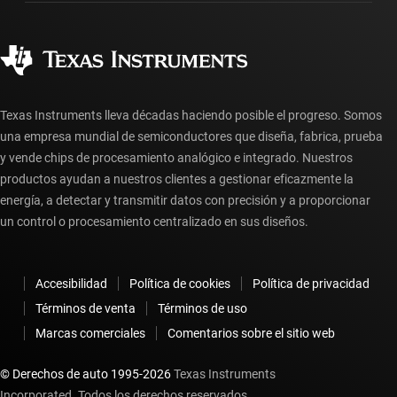
Fabricación
Preguntas frecuentes sobre pedidos
Calidad y confiabilidad
Ciudadanía corporativa
Distribuidores autorizados
Preguntas frecuentes sobre la cuenta myTI
Texas Instruments lleva décadas haciendo posible el progreso. Somos
una empresa mundial de semiconductores que diseña, fabrica, prueba
y vende chips de procesamiento analógico e integrado. Nuestros
productos ayudan a nuestros clientes a gestionar eficazmente la
energía, a detectar y transmitir datos con precisión y a proporcionar
un control o procesamiento centralizado en sus diseños.
Accesibilidad
Política de cookies
Política de privacidad
Términos de venta
Términos de uso
Marcas comerciales
Comentarios sobre el sitio web
© Derechos de auto 1995-
2026
Texas Instruments
Incorporated. Todos los derechos reservados.