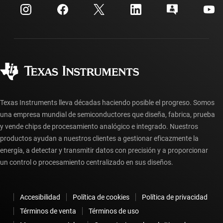
Centro de atención al cliente
Relaciones con los inversionistas
Envío, pago e impuestos
Empaque
Fabricación
Preguntas frecuentes sobre pedidos
Calidad y confiabilidad
Ciudadanía corporativa
Distribuidores autorizados
Preguntas frecuentes sobre la cuenta myTI
Texas Instruments lleva décadas haciendo posible el progreso. Somos
una empresa mundial de semiconductores que diseña, fabrica, prueba
y vende chips de procesamiento analógico e integrado. Nuestros
productos ayudan a nuestros clientes a gestionar eficazmente la
energía, a detectar y transmitir datos con precisión y a proporcionar
un control o procesamiento centralizado en sus diseños.
Accesibilidad
Política de cookies
Política de privacidad
Términos de venta
Términos de uso