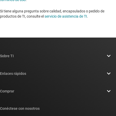
Si tiene alguna pregunta sobre calidad, encapsulados o pedido de
productos de TI, consulte el
servicio de asistencia de TI
. ​​​​​​​​​​​​​​
Sobre TI
Información general sobre Acerca de TI
Enlaces rápidos
Carreras laborales
Contáctenos
Sala de redacción
Comprar
Foros de soporte de diseño de TI E2E™
Nuestras historias | Detrás del chip
Suites de API de TI
Búsqueda de referencias cruzadas
Conéctese con nosotros
Eventos
Cuentas de empresa myTI