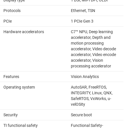
Display type
1 DSI, MIPI DPI, OLDI
Protocols
Ethernet, TSN
PCIe
1 PCIe Gen 3
Hardware accelerators
C7™ NPU, Deep learning
accelerator, Depth and
motion processing
accelerator, Video decode
accelerator, Video encode
accelerator, Vision
processing accelerator
Features
Vision Analytics
Operating system
AutoSAR, FreeRTOS,
INTEGRITY, Linux, QNX,
SafeRTOS, VxWorks, u-
velOSity
Security
Secure boot
TI functional safety
Functional Safety-