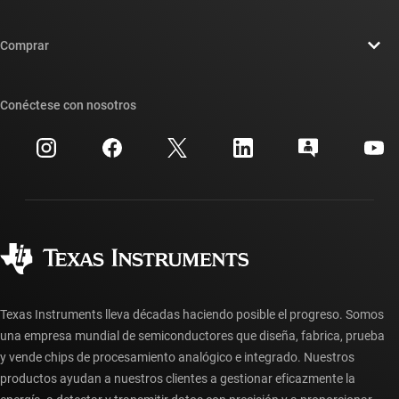
Carreras laborales
Contáctenos
Sala de redacción
Comprar
Foros de soporte de diseño de TI E2E™
Nuestras historias | Detrás del chip
Suites de API de TI
Búsqueda de referencias cruzadas
Conéctese con nosotros
Eventos
Cuentas de empresa myTI
Centro de atención al cliente
Relaciones con los inversionistas
Envío, pago e impuestos
Empaque
Fabricación
Preguntas frecuentes sobre pedidos
Calidad y confiabilidad
Ciudadanía corporativa
Distribuidores autorizados
Preguntas frecuentes sobre la cuenta myTI
Texas Instruments lleva décadas haciendo posible el progreso. Somos
una empresa mundial de semiconductores que diseña, fabrica, prueba
y vende chips de procesamiento analógico e integrado. Nuestros
productos ayudan a nuestros clientes a gestionar eficazmente la