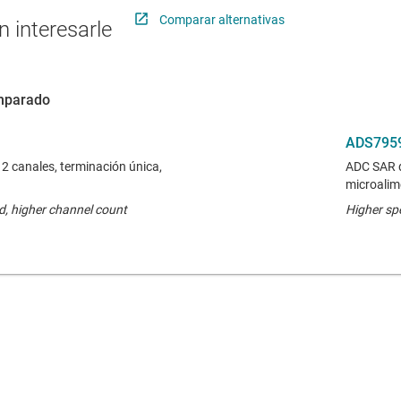
Comparar alternativas
 interesarle
omparado
ADS795
2 canales, terminación única,
ADC SAR d
microalime
ed, higher channel count
Higher sp