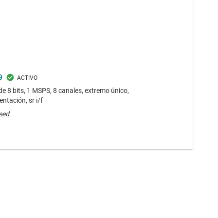
9
e 8 bits, 1 MSPS, 8 canales, extremo único,
ntación, sr i/f
eed