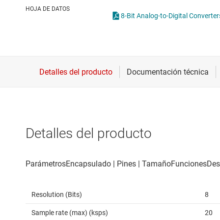
Conectividad inalámbrica
Potenci
HOJA DE DATOS
8-Bit Analog-to-Digital Converter
Controladores para motores
Convertidores de datos
Interfaz
Detalles del producto
Resolution (Bits)
8
Sample rate (max) (ksps)
20