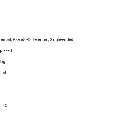
rential, Pseudo-Differential, Single-ended
iplexed
log
rnal
o 85