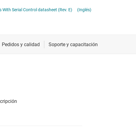
ómetros digitales (digipots)
Radiofrecuencia y microondas
s With Serial Control datasheet (Rev. E)
(Inglés)
Relojes y sincronización
Sensores
Servicios de chip y oblea