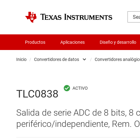
Productos
Aplicaciones
Diseño y desarrollo
Inicio
/
Convertidores de datos
/
Convertidores analógic
Administración de potencia
Aislamiento
Convert
TLC0838
Amplificadores
Convert
Salida de serie ADC de 8 bits, 8
Audio, háptica y piezoeléctrica
Convert
periférico/independiente, Rem. O
Circuitos integrados de gestión de bate
Other d