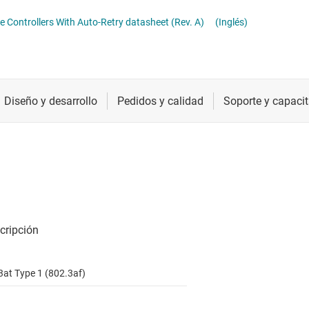
troladores LED
Radiofrecuencia y microondas
 Controllers With Auto-Retry datasheet (Rev. A)
(Inglés)
troladores y alimentación para pantallas LCD y OLED
Relojes y sincronización
Sensores
Servicios de chip y oblea
3at Type 1 (802.3af)