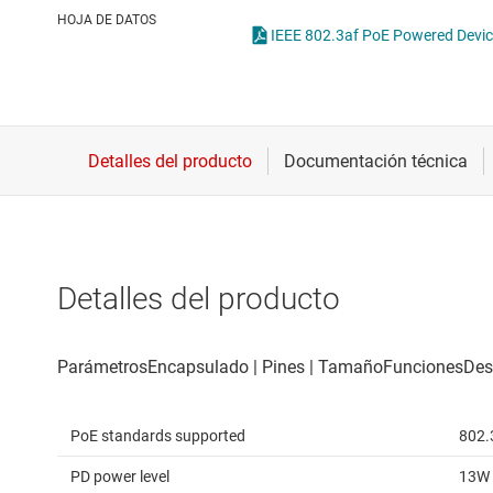
Conectividad inalámbrica
Con
HOJA DE DATOS
IEEE 802.3af PoE Powered Device
Controladores para motores
Con
Convertidores de datos
Interfaz
Detalles del producto
PoE standards supported
802.
PD power level
13W