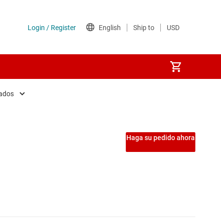
tados
ositivos alimentados
Etapas de potencia
pos de alimentación
Interruptores de carga
Haga su pedido ahora
Interruptores del lado de tierra
Interruptores y controladores de protección de potencia
MOSFET