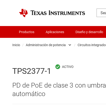
Productos
Aplicaciones
Diseño y desarrollo
Inicio
/
Administración de potencia
/
Circuitos integrado
Administración de potencia
Cir
Aislamiento
Cir
TPS2377-1
Amplificadores
Cir
PD de PoE de clase 3 con umbra
Audio, háptica y piezoeléctrica
Con
automático
Circuitos integrados de gestión de bate
Con