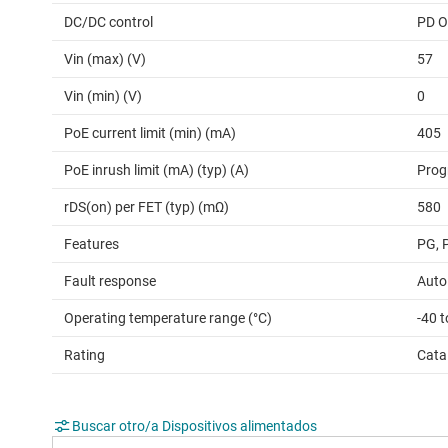
DC/DC control
PD O
Vin (max) (V)
57
Vin (min) (V)
0
PoE current limit (min) (mA)
405
PoE inrush limit (mA) (typ) (A)
Prog
rDS(on) per FET (typ) (mΩ)
580
Features
PG, 
Fault response
Auto
Operating temperature range (°C)
-40 t
Rating
Cata
Buscar otro/a Dispositivos alimentados