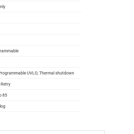
nly
rammable
Programmable UVLO, Thermal shutdown
 Retry
o 85
log