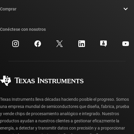
Contáctenos
Sala de redacción
Comprar
Foros de soporte de diseño de TI E2E™
Nuestras historias | Detrás del chip
Suites de API de TI
Búsqueda de referencias cruzadas
Conéctese con nosotros
Eventos
Cuentas de empresa myTI
Centro de atención al cliente
Relaciones con los inversionistas
Envío, pago e impuestos
Empaque
Fabricación
Preguntas frecuentes sobre pedidos
Calidad y confiabilidad
Ciudadanía corporativa
Distribuidores autorizados
Preguntas frecuentes sobre la cuenta myTI
Texas Instruments lleva décadas haciendo posible el progreso. Somos
una empresa mundial de semiconductores que diseña, fabrica, prueba
y vende chips de procesamiento analógico e integrado. Nuestros
productos ayudan a nuestros clientes a gestionar eficazmente la
energía, a detectar y transmitir datos con precisión y a proporcionar