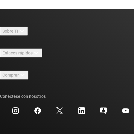
Sobre TI
Información general sobre Acerca de TI
Enlaces rápidos
Carreras laborales
Contáctenos
Sala de redacción
Comprar
Foros de soporte de diseño de TI E2E™
Nuestras historias | Detrás del chip
Suites de API de TI
Búsqueda de referencias cruzadas
Conéctese con nosotros
Eventos
Cuentas de empresa myTI
Centro de atención al cliente
Relaciones con los inversionistas
Envío, pago e impuestos
Empaque
Fabricación
Preguntas frecuentes sobre pedidos
Calidad y confiabilidad