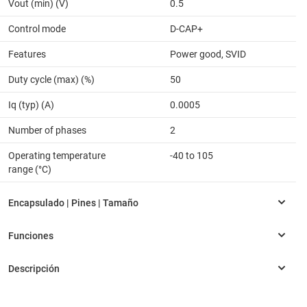
Vout (min) (V)
0.5
Control mode
D-CAP+
Features
Power good, SVID
Duty cycle (max) (%)
50
Iq (typ) (A)
0.0005
Number of phases
2
Operating temperature
-40 to 105
range (°C)