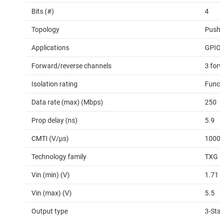
Bits (#)
4
Topology
Push
Applications
GPIO
Forward/reverse channels
3 for
Isolation rating
Func
Data rate (max) (Mbps)
250
Prop delay (ns)
5.9
CMTI (V/µs)
100
Technology family
TXG
Vin (min) (V)
1.71
Vin (max) (V)
5.5
Output type
3-St