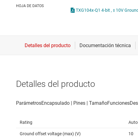
Conectividad inalámbrica
O
HOJA DE DATOS
Controladores para motores
T
Convertidores de datos
Interfaz
Detalles del producto
Rating
Auto
Ground offset voltage (max) (V)
10