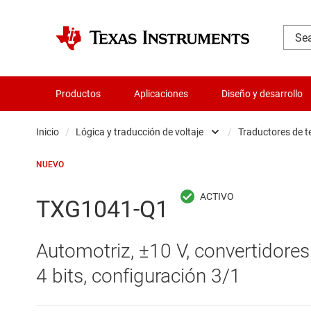
Productos
Aplicaciones
Diseño y desarrollo
Inicio
/
Lógica y traducción de voltaje
/
Traductores de t
Administración de potencia
B
NUEVO
Aislamiento
B
TXG1041-Q1
Amplificadores
C
Automotriz, ±10 V, convertidores d
Audio, háptica y piezoeléctrica
C
4 bits, configuración 3/1
Circuitos integrados de gestión de bate
C