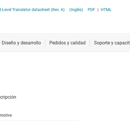
ther logic
Radiofrecuencia y microondas
TXG104x-Q1 4-bit , ± 10V Ground-Level Translator datasheet (Rev. A)
(Inglés)
PDF
|
HTML
raductores de tensión y desplazadores de nivel
Relojes y sincronización
Sensores
Servicios de chip y oblea
motive