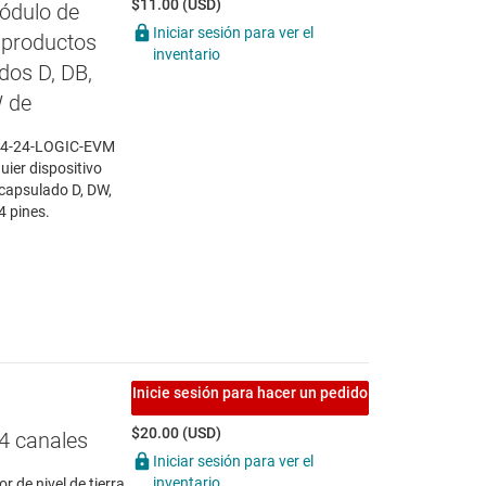
$11.00 (USD)
ódulo de
Iniciar sesión para ver el
 productos
inventario
dos D, DB,
W de
 14-24-LOGIC-EVM
uier dispositivo
ncapsulado D, DW,
4 pines.
Inicie sesión para hacer un pedido
$20.00 (USD)
 4 canales
Iniciar sesión para ver el
inventario
 de nivel de tierra