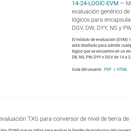
14-24-LOGIC-EVM
— M
evaluación genérico de
lógicos para encapsula
DGV, DW, DYY, NS y P
El módulo de evaluación (EVM)
está diseñado para admitir cualq
lógico que se encuentre en un e
DB, NS, PW, DYY o DGV de 14 a 2
Guía del usuario:
PDF
|
HTML
valuación TXG para conversor de nivel de tierra de
 (EVM) que se utiliza para evaluar la familia de productos del conversor