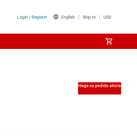
nsión
vel de tierra
Haga su pedido ahora