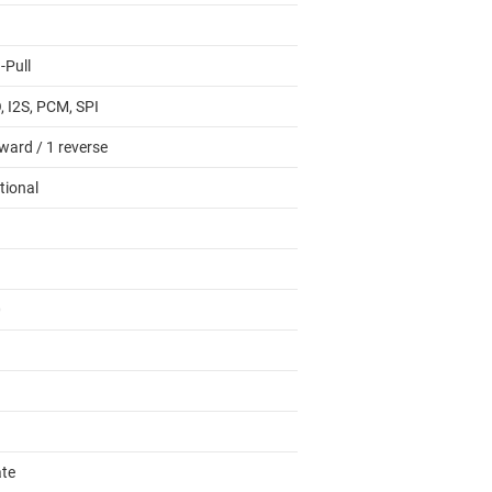
-Pull
, I2S, PCM, SPI
ward / 1 reverse
tional
0
ate