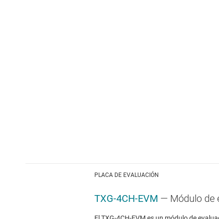
PLACA DE EVALUACIÓN
TXG-4CH-EVM
— Módulo de e
El TXG-4CH-EVM es un módulo de evaluación