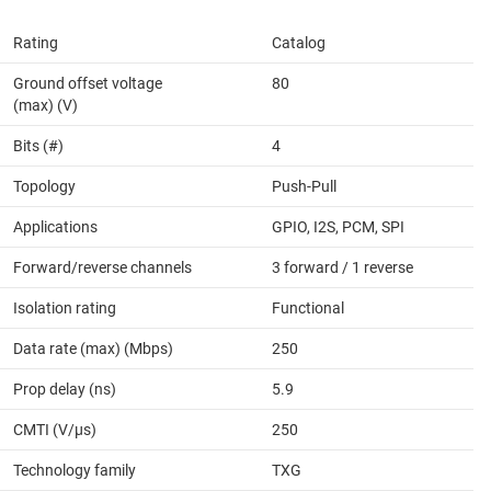
Rating
Catalog
Ground offset voltage
80
(max) (V)
Bits (#)
4
Topology
Push-Pull
Applications
GPIO, I2S, PCM, SPI
Forward/reverse channels
3 forward / 1 reverse
Isolation rating
Functional
Data rate (max) (Mbps)
250
Prop delay (ns)
5.9
CMTI (V/µs)
250
Technology family
TXG