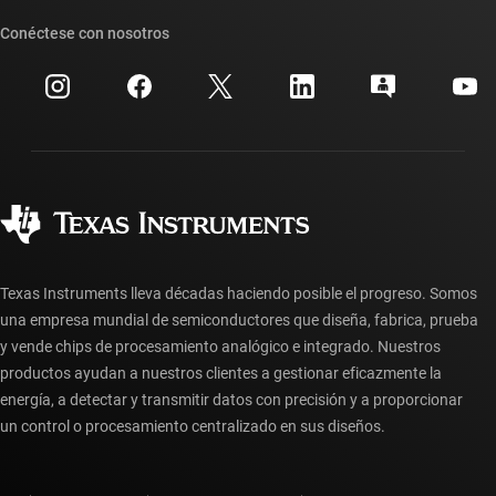
Nuestras historias | Detrás del chip
Suites de API de TI
Búsqueda de referencias cruzadas
Conéctese con nosotros
Eventos
Cuentas de empresa myTI
Centro de atención al cliente
Relaciones con los inversionistas
Envío, pago e impuestos
Empaque
Fabricación
Preguntas frecuentes sobre pedidos
Calidad y confiabilidad
Ciudadanía corporativa
Distribuidores autorizados
Preguntas frecuentes sobre la cuenta myTI
Texas Instruments lleva décadas haciendo posible el progreso. Somos
una empresa mundial de semiconductores que diseña, fabrica, prueba
y vende chips de procesamiento analógico e integrado. Nuestros
productos ayudan a nuestros clientes a gestionar eficazmente la
energía, a detectar y transmitir datos con precisión y a proporcionar
un control o procesamiento centralizado en sus diseños.