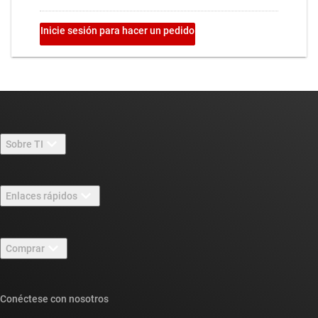
Sobre TI
Información general sobre Acerca de TI
Enlaces rápidos
Carreras laborales
Contáctenos
Sala de redacción
Comprar
Foros de soporte de diseño de TI E2E™
Nuestras historias | Detrás del chip
Suites de API de TI
Búsqueda de referencias cruzadas
Conéctese con nosotros
Eventos
Cuentas de empresa myTI