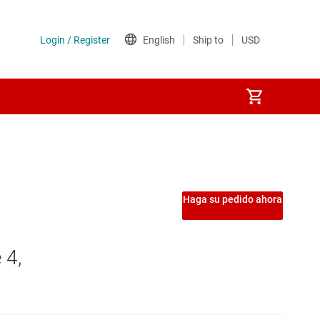
Etapas de potencia
Interruptores de carga
Haga su pedido ahora
Interruptores del lado de tierra
 4,
Interruptores y controladores de protección de potencia
MOSFET