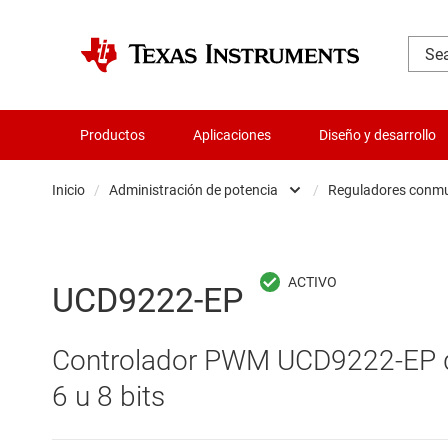
Productos
Aplicaciones
Diseño y desarrollo
Inicio
/
Administración de potencia
/
Reguladores conm
Administración de potencia
Cir
Aislamiento
Cir
UCD9222-EP
Amplificadores
Cir
Controlador PWM UCD9222-EP de 
Audio, háptica y piezoeléctrica
Con
6 u 8 bits
Circuitos integrados de gestión de bate
Con