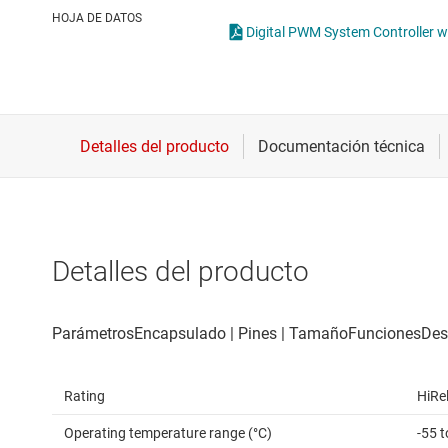
Conectividad inalámbrica
Con
HOJA DE DATOS
Digital PWM System Controller wi
Controladores para motores
Con
Convertidores de datos
Interfaz
Detalles del producto
Rating
HiRe
Operating temperature range (°C)
-55 