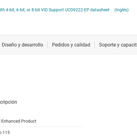
troladores LED
Radiofrecuencia y microondas
th 4-bit, 6-bit, or 8-bit VID Support UCD9222-EP datasheet
(Inglés)
troladores y alimentación para pantallas LCD y OLED
Relojes y sincronización
Sensores
Servicios de chip y oblea
l Enhanced Product
to 115