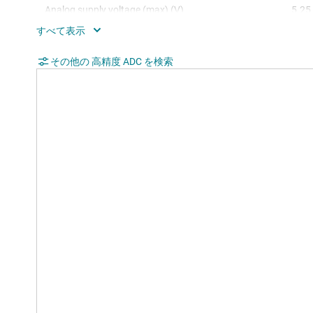
Analog supply voltage (max) (V)
5.25
SNR (dB)
49.6
Digital supply (min) (V)
その他の 高精度 ADC を検索
2.7
Digital supply (max) (V)
5.25