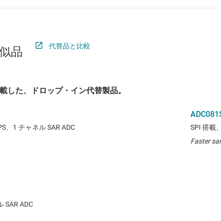
代替品と比較
似品
載した、ドロップ・イン代替製品。
ADC081
PS、1 チャネル SAR ADC
SPI 搭載
Faster sa
SAR ADC