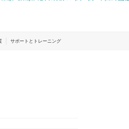
ペシャル ファンクションの各データ コンバータ
ロジックと電圧変換
ワイヤレス コネクティビティ
受動 (パッシブ) とディスクリート
絶縁