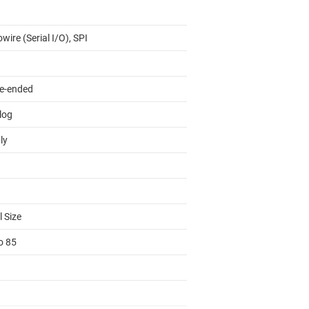
wire (Serial I/O), SPI
le-ended
log
ly
 Size
o 85