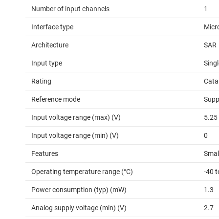
Number of input channels
1
Interface type
Micro
Architecture
SAR
Input type
Sing
Rating
Cata
Reference mode
Supp
Input voltage range (max) (V)
5.25
Input voltage range (min) (V)
0
Features
Small
Operating temperature range (°C)
-40 t
Power consumption (typ) (mW)
1.3
Analog supply voltage (min) (V)
2.7