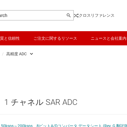
クロスリファレンス
質と信頼性
ご注文に関するリソース
ニュースと会社案内
/
高精度 ADC
ータ (ADC)
高精度 ADC
データ コンバータ
Analog Front End (AFE)
高速 ADC (10MSPS 超過)
バッテリ管理 IC
ータ (DAC)
パワー マネージメント
、1 チャネル SAR ADC
 converters
マイコン (MCU) / プロセッサ
ピエゾ
ポテンショメータ (デジポット)
モータ ドライバ
0ksps～200ksps、8ビットA/Dコンバータ データシート (Rev. G 翻訳版