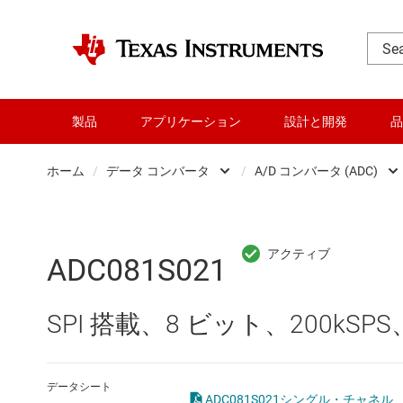
製品
アプリケーション
設計と開発
品
ホーム
/
データ コンバータ
/
A/D コンバータ (ADC)
DLP 製品
A/D コンバ
RF とマイクロ波
ADC081S021
アンプ
D/A コンバ
SPI 搭載、8 ビット、200kSPS
インターフェイス
Other data
オーディオ、ハプティクス、および
デジタル 
データシート
ADC081S021シングル・チャネル、5