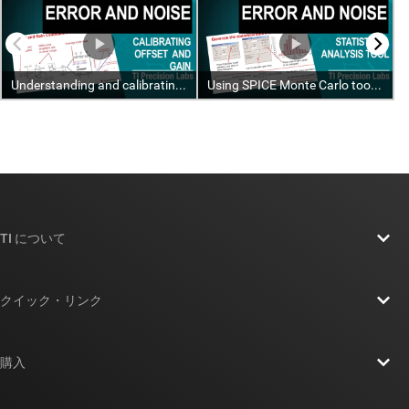
TI について
TI の概要
クイック・リンク
採用情報
お問い合わせ
ニュース
購入
TI E2E™ 設計サポート・フォーラム
ストーリー | チップ開発の舞台裏
TI API スイート