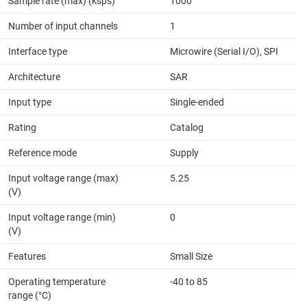
Sample rate (max) (ksps)
1000
Number of input channels
1
Interface type
Microwire (Serial I/O), SPI
Architecture
SAR
Input type
Single-ended
Rating
Catalog
Reference mode
Supply
Input voltage range (max)
5.25
(V)
Input voltage range (min)
0
(V)
Features
Small Size
Operating temperature
-40 to 85
range (°C)