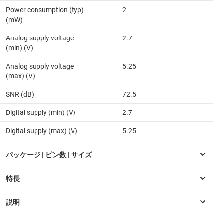
Power consumption (typ)
2
(mW)
Analog supply voltage
2.7
(min) (V)
Analog supply voltage
5.25
(max) (V)
SNR (dB)
72.5
Digital supply (min) (V)
2.7
Digital supply (max) (V)
5.25