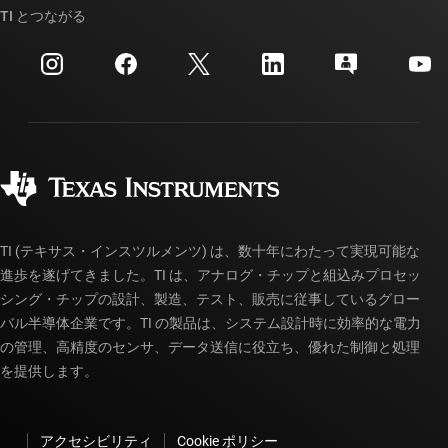
クロスリファレンス検索
TI とつながる
イベント
myTI 法人アカウント
カスタマー・サポート・センター
投資家向け情報
配送、お支払い、および税金
パッケージ
製造
ご注文に関する FAQ
品質と信頼性
コーポレート・シティズンシップ
販売特約店
myTI アカウントの FAQ
TI (テキサス・インスツルメンツ) は、数十年にわたって実現可能な
進歩を遂げてきました。TI は、アナログ・チップと組込みプロセッ
シング・チップの設計、製造、テスト、販売に従事しているグロー
バル半導体企業です。TI の製品は、システム設計時に効率的な電力
の管理、高精度のセンサ、データ送信に役立ち、優れた制御と処理
を提供します。
アクセシビリティ
Cookie ポリシー