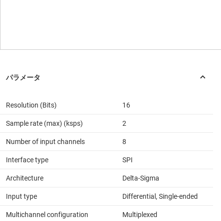
Resolution (Bits)
16
Sample rate (max) (ksps)
2
Number of input channels
8
Interface type
SPI
Architecture
Delta-Sigma
Input type
Differential, Single-ended
Multichannel configuration
Multiplexed