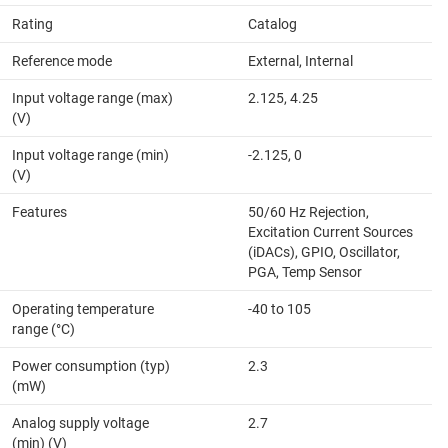
Rating
Catalog
Reference mode
External, Internal
Input voltage range (max)
2.125, 4.25
(V)
Input voltage range (min)
-2.125, 0
(V)
Features
50/60 Hz Rejection,
Excitation Current Sources
(iDACs), GPIO, Oscillator,
PGA, Temp Sensor
Operating temperature
-40 to 105
range (°C)
Power consumption (typ)
2.3
(mW)
Analog supply voltage
2.7
(min) (V)