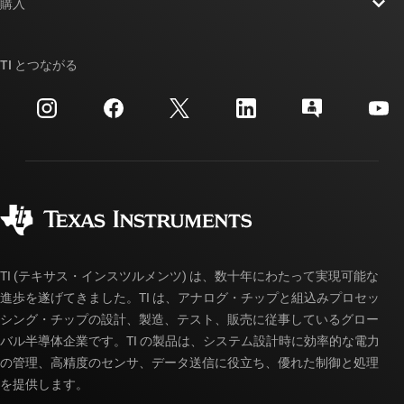
ニュース
購入
TI E2E™ 設計サポート・フォーラム
ストーリー | チップ開発の舞台裏
TI API スイート
クロスリファレンス検索
TI とつながる
イベント
myTI 法人アカウント
カスタマー・サポート・センター
投資家向け情報
配送、お支払い、および税金
パッケージ
製造
ご注文に関する FAQ
品質と信頼性
コーポレート・シティズンシップ
販売特約店
myTI アカウントの FAQ
TI (テキサス・インスツルメンツ) は、数十年にわたって実現可能な
進歩を遂げてきました。TI は、アナログ・チップと組込みプロセッ
シング・チップの設計、製造、テスト、販売に従事しているグロー
バル半導体企業です。TI の製品は、システム設計時に効率的な電力
の管理、高精度のセンサ、データ送信に役立ち、優れた制御と処理
を提供します。