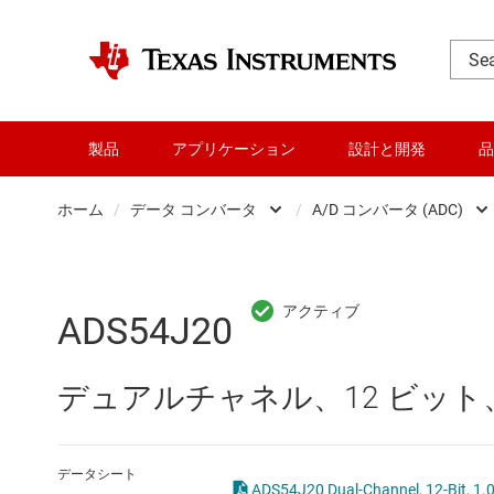
製品
アプリケーション
設計と開発
品
ホーム
/
データ コンバータ
/
A/D コンバータ (ADC)
DLP 製品
A/D コンバ
RF とマイクロ波
ADS54J20
アンプ
D/A コンバ
デュアルチャネル、12 ビット、1.
インターフェイス
Other data
オーディオ、ハプティクス、および
デジタル 
データシート