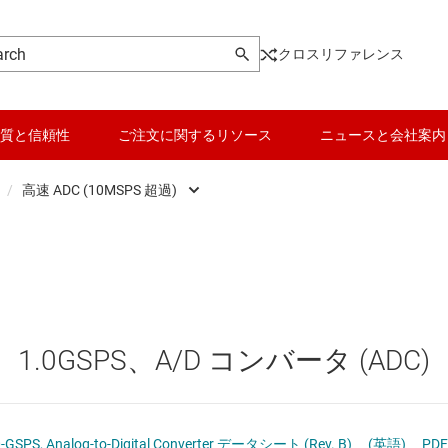
クロスリファレンス
質と信頼性
ご注文に関するリソース
ニュースと会社案内
/
高速 ADC (10MSPS 超過)
ータ (ADC)
高精度 ADC
データ コンバータ
Analog Front End (AFE)
高速 ADC (10MSPS 超過)
バッテリ管理 IC
ータ (DAC)
パワー マネージメント
0GSPS、A/D コンバータ (ADC)
 converters
マイコン (MCU) / プロセッサ
ピエゾ
ポテンショメータ (デジポット)
モータ ドライバ
ADS54J20 Dual-Channel, 12-Bit, 1.0-GSPS, Analog-to-Digital Converter データシート (Rev. B)
(英語)
PDF