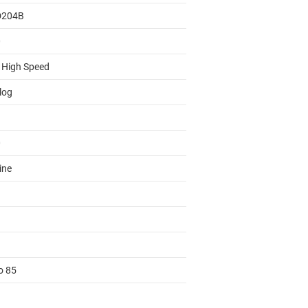
D204B
0
a High Speed
log
0
ine
o 85