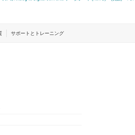
ペシャル ファンクションの各データ コンバータ
ロジックと電圧変換
ワイヤレス コネクティビティ
受動 (パッシブ) とディスクリート
絶縁
0