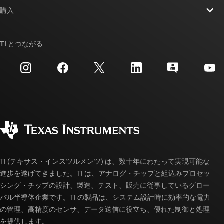
ニュース
購入
TI E2E™ 設計サポート・フォーラム
ストーリー | チップ開発の舞台裏
TI API スイート
クロスリファレンス検索
TI とつながる
イベント
myTI 法人アカウント
カスタマー・サポート・センター
投資家向け情報
配送、お支払い、および税金
パッケージ
製造
ご注文に関する FAQ
品質と信頼性
コーポレート・シティズンシップ
販売特約店
myTI アカウントの FAQ
TI (テキサス・インスツルメンツ) は、数十年にわたって実現可能な
進歩を遂げてきました。TI は、アナログ・チップと組込みプロセッ
シング・チップの設計、製造、テスト、販売に従事しているグロー
バル半導体企業です。TI の製品は、システム設計時に効率的な電力
の管理、高精度のセンサ、データ送信に役立ち、優れた制御と処理
を提供します。