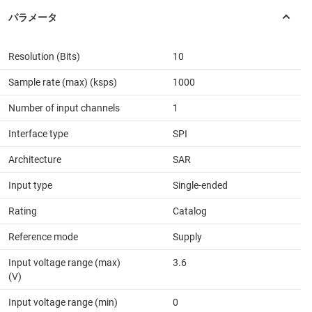
Resolution (Bits)
10
Sample rate (max) (ksps)
1000
Number of input channels
1
Interface type
SPI
Architecture
SAR
Input type
Single-ended
Rating
Catalog
Reference mode
Supply
Input voltage range (max)
3.6
(V)
Input voltage range (min)
0