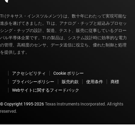
TI (テキサス・インスツルメンツ) は、数十年にわたって実現可能な
進歩を遂げてきました。TI は、アナログ・チップと組込みプロセッ
シング・チップの設計、製造、テスト、販売に従事しているグロー
バル半導体企業です。TI の製品は、システム設計時に効率的な電力
の管理、高精度のセンサ、データ送信に役立ち、優れた制御と処理
を提供します。
アクセシビリティ
Cookie ポリシー
プライバシーポリシー
販売約款
使用条件
商標
Webサイトに関するフィードバック
© Copyright 1995-
2026
Texas Instruments Incorporated. All rights
reserved.