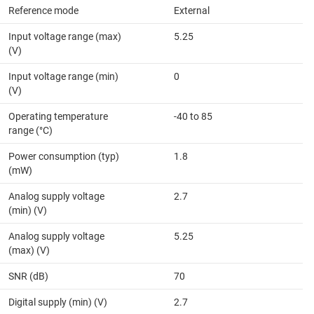
Reference mode
External
Input voltage range (max)
5.25
(V)
Input voltage range (min)
0
(V)
Operating temperature
-40 to 85
range (°C)
Power consumption (typ)
1.8
(mW)
Analog supply voltage
2.7
(min) (V)
Analog supply voltage
5.25
(max) (V)
SNR (dB)
70
Digital supply (min) (V)
2.7