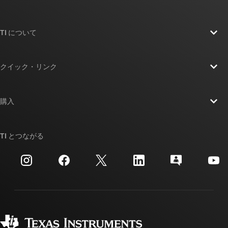
TI について
TI の概要
クイック・リンク
採用情報
お問い合わせ
ニュース
購入
TI E2E™ 設計サポート・フォーラム
ストーリー | チップ開発の舞台裏
TI API スイート
クロスリファレンス検索
TI とつながる
イベント
myTI 法人アカウント
カスタマー・サポート・センター
投資家向け情報
配送、お支払い、および税金
パッケージ
製造
ご注文に関する FAQ
品質と信頼性
コーポレート・シティズンシップ
販売特約店
myTI アカウントの FAQ