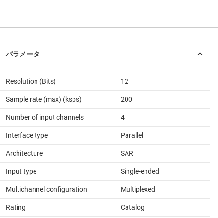
Resolution (Bits)
12
Sample rate (max) (ksps)
200
Number of input channels
4
Interface type
Parallel
Architecture
SAR
Input type
Single-ended
Multichannel configuration
Multiplexed
Rating
Catalog