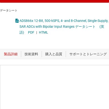
データシート
ADS866x 12-Bit, 500-kSPS, 4- and 8-Channel, Single-Supply,
SAR ADCs with Bipolar Input Ranges データシート
(英
語)
PDF
|
HTML