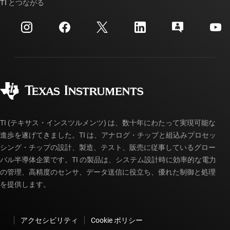
クロスリファレンス検索
TI とつながる
イベント
myTI 法人アカウント
カスタマー・サポート・センター
投資家向け情報
配送、お支払い、および税金
パッケージ
製造
ご注文に関する FAQ
品質と信頼性
コーポレート・シティズンシップ
販売特約店
myTI アカウントの FAQ
TI (テキサス・インスツルメンツ) は、数十年にわたって実現可能な
進歩を遂げてきました。TI は、アナログ・チップと組込みプロセッ
シング・チップの設計、製造、テスト、販売に従事しているグロー
バル半導体企業です。TI の製品は、システム設計時に効率的な電力
の管理、高精度のセンサ、データ送信に役立ち、優れた制御と処理
を提供します。
アクセシビリティ
Cookie ポリシー