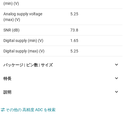
(min) (V)
Analog supply voltage
5.25
(max) (V)
SNR (dB)
73.8
Digital supply (min) (V)
1.65
Digital supply (max) (V)
5.25
その他の 高精度 ADC を検索