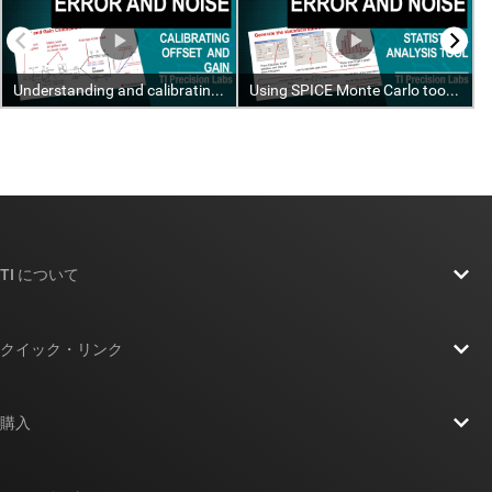
TI について
TI の概要
クイック・リンク
採用情報
お問い合わせ
ニュース
購入
TI E2E™ 設計サポート・フォーラム
ストーリー | チップ開発の舞台裏
TI API スイート