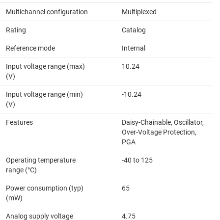
Multichannel configuration
Multiplexed
Rating
Catalog
Reference mode
Internal
Input voltage range (max)
10.24
(V)
Input voltage range (min)
-10.24
(V)
Features
Daisy-Chainable, Oscillator,
Over-Voltage Protection,
PGA
Operating temperature
-40 to 125
range (°C)
Power consumption (typ)
65
(mW)
Analog supply voltage
4.75