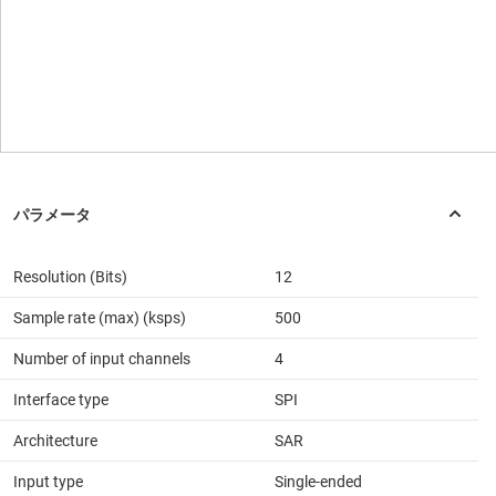
Resolution (Bits)
12
Sample rate (max) (ksps)
500
Number of input channels
4
Interface type
SPI
Architecture
SAR
Input type
Single-ended