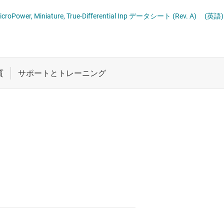
ペシャル ファンクションの各データ コンバータ
ロジックと電圧変換
, microPower, Miniature, True-Differential Inp データシート (Rev. A)
(英語)
ワイヤレス コネクティビティ
受動 (パッシブ) とディスクリート
絶縁