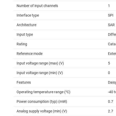
Number of input channels
1
Interface type
SPI
Architecture
SAR
Input type
Diffe
Rating
Cata
Reference mode
Exte
Input voltage range (max) (V)
5
Input voltage range (min) (V)
0
Features
Daisy
Operating temperature range (°C)
-40 t
Power consumption (typ) (mW)
0.7
Analog supply voltage (min) (V)
2.7