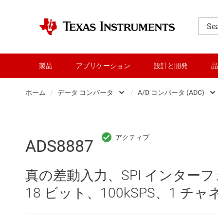
製品
アプリケーション
設計と開発
品
ホーム
/
データ コンバータ
/
A/D コンバータ (ADC)
DLP 製品
A/D コンバ
RF とマイクロ波
ADS8887
アンプ
D/A コンバ
真の差動入力、SPI インタ
インターフェイス
Other data
18 ビット、100kSPS、1 チャネ
オーディオ、ハプティクス、および
デジタル 