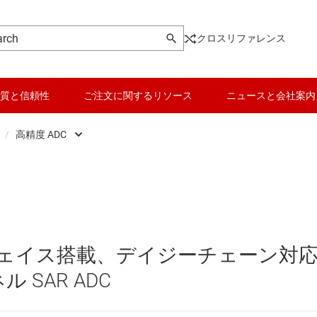
クロスリファレンス
質と信頼性
ご注文に関するリソース
ニュースと会社案内
/
高精度 ADC
ータ (ADC)
高精度 ADC
データ コンバータ
Analog Front End (AFE)
高速 ADC (10MSPS 超過)
バッテリ管理 IC
ータ (DAC)
パワー マネージメント
ーフェイス搭載、デイジーチェーン対
 converters
マイコン (MCU) / プロセッサ
ル SAR ADC
ピエゾ
ポテンショメータ (デジポット)
モータ ドライバ