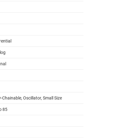
rential
log
rnal
-Chainable, Oscillator, Small Size
o 85