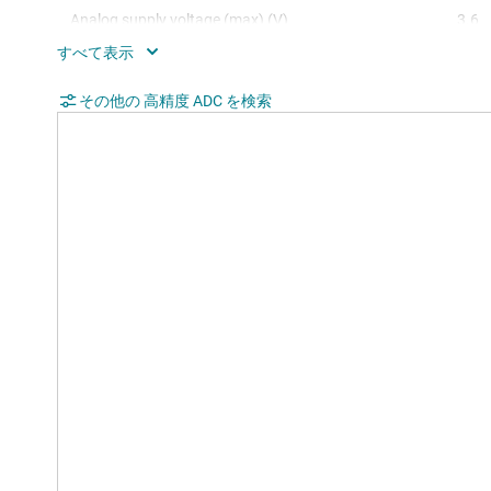
Analog supply voltage (max) (V)
3.6
SNR (dB)
100
Digital supply (min) (V)
その他の 高精度 ADC を検索
1.65
Digital supply (max) (V)
3.6