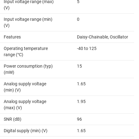
Input voltage range (max)
5
(V)
Input voltage range (min)
0
(V)
Features
Daisy-Chainable, Oscillator
Operating temperature
-40 to 125
range (°C)
Power consumption (typ)
15
(mW)
Analog supply voltage
1.65
(min) (V)
Analog supply voltage
1.95
(max) (V)
SNR (dB)
96
Digital supply (min) (V)
1.65