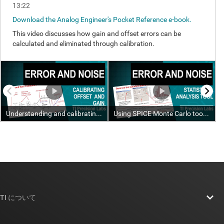
TI について
TI の概要