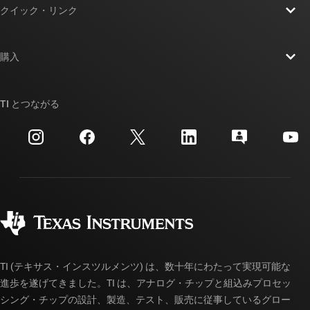
クイック・リンク
採用情報
お問い合わせ
ニュース
購入
TI E2E™ 設計サポート・フォーラム
ストーリー | チップ開発の舞台裏
TI API スイート
クロスリファレンス検索
TI とつながる
イベント
myTI 法人アカウント
カスタマー・サポート・センター
投資家向け情報
配送、お支払い、および税金
パッケージ
製造
ご注文に関する FAQ
品質と信頼性
コーポレート・シティズンシップ
販売特約店
myTI アカウントの FAQ
TI (テキサス・インスツルメンツ) は、数十年にわたって実現可能な
進歩を遂げてきました。TI は、アナログ・チップと組込みプロセッ
シング・チップの設計、製造、テスト、販売に従事しているグロー