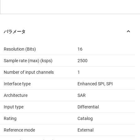
Resolution (Bits)
16
Sample rate (max) (ksps)
2500
Number of input channels
1
Interface type
Enhanced SPI, SPI
Architecture
SAR
Input type
Differential
Rating
Catalog
Reference mode
External