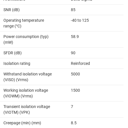
SNR (dB)
85
Operating temperature
-40 to 125
range (°C)
Power consumption (typ)
58.9
(mW)
SFDR (dB)
90
Isolation rating
Reinforced
Withstand isolation voltage
5000
(VISO) (Vrms)
Working isolation voltage
1500
(VIOWM) (Vrms)
Transient isolation voltage
7
(VIOTM) (VPK)
Creepage (min) (mm)
8.5