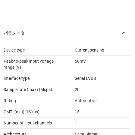
Device type
Current sensing
Peak-to-peak input voltage
50mV
range (V)
Interface type
Serial LVDS
Sample rate (max) (Msps)
20
Rating
Automotive
CMTI (min) (kV/µs)
15
Number of input channels
1
Architecture
Delta-Sigma