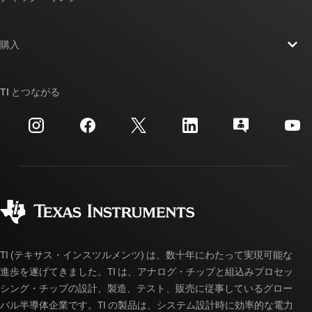
採用情報
お問い合わせ
ニュース
購入
TI E2E™ 設計サポート・フォーラム
ストーリー | チップ開発の舞台裏
TI API スイート
クロスリファレンス検索
TI とつながる
イベント
myTI 法人アカウント
カスタマー・サポート・センター
投資家向け情報
配送、お支払い、および税金
パッケージ
製造
ご注文に関する FAQ
品質と信頼性
コーポレート・シティズンシップ
販売特約店
myTI アカウントの FAQ
TI (テキサス・インスツルメンツ) は、数十年にわたって実現可能な
進歩を遂げてきました。TI は、アナログ・チップと組込みプロセッ
シング・チップの設計、製造、テスト、販売に従事しているグロー
バル半導体企業です。TI の製品は、システム設計時に効率的な電力