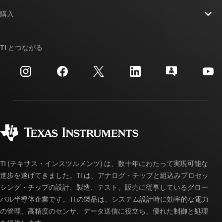
お問い合わせ
ニュース
購入
TI E2E™ 設計サポート・フォーラム
ストーリー | チップ開発の舞台裏
TI API スイート
クロスリファレンス検索
TI とつながる
イベント
myTI 法人アカウント
カスタマー・サポート・センター
投資家向け情報
配送、お支払い、および税金
パッケージ
製造
ご注文に関する FAQ
品質と信頼性
コーポレート・シティズンシップ
販売特約店
myTI アカウントの FAQ
TI (テキサス・インスツルメンツ) は、数十年にわたって実現可能な
進歩を遂げてきました。TI は、アナログ・チップと組込みプロセッ
シング・チップの設計、製造、テスト、販売に従事しているグロー
バル半導体企業です。TI の製品は、システム設計時に効率的な電力
の管理、高精度のセンサ、データ送信に役立ち、優れた制御と処理