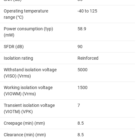
Operating temperature
-40 to 125
range (°C)
Power consumption (typ)
58.9
(mW)
SFDR (dB)
90
Isolation rating
Reinforced
Withstand isolation voltage
5000
(VISO) (Vrms)
Working isolation voltage
1500
(VIOWM) (Vrms)
Transient isolation voltage
7
(VIOTM) (VPK)
Creepage (min) (mm)
8.5
Clearance (min) (mm)
8.5