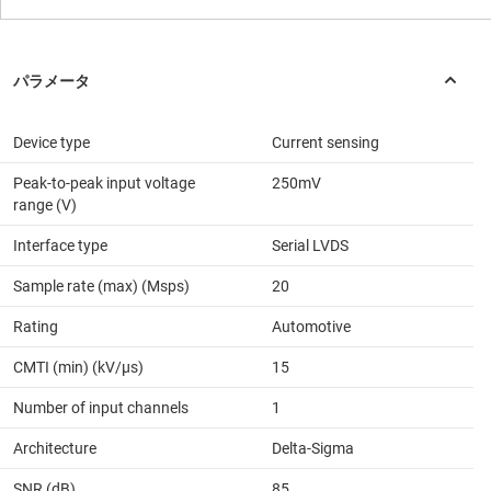
Device type
Current sensing
Peak-to-peak input voltage
250mV
range (V)
Interface type
Serial LVDS
Sample rate (max) (Msps)
20
Rating
Automotive
CMTI (min) (kV/µs)
15
Number of input channels
1
Architecture
Delta-Sigma
SNR (dB)
85