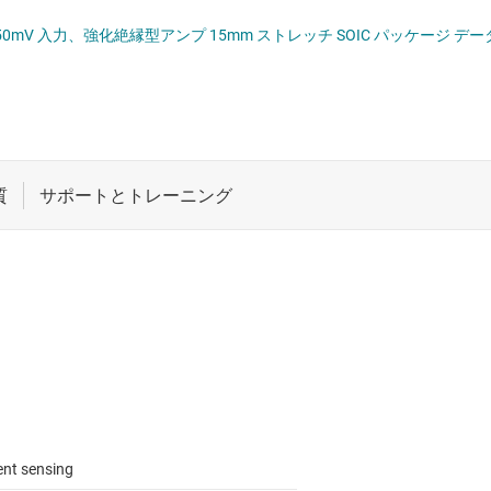
ロジックと電圧変換
250mV 入力、強化絶縁型アンプ 15mm ストレッチ SOIC パッケージ デ
IC
ワイヤレス コネクティビティ
受動 (パッシブ) とディスクリート
絶縁
ent sensing