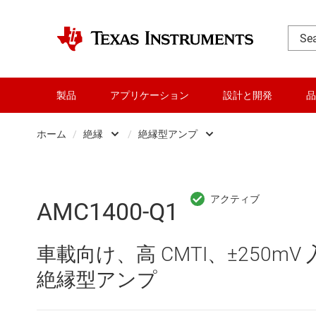
製品
アプリケーション
設計と開発
品
ホーム
/
絶縁
/
絶縁型アンプ
DLP 製品
Other isolation
RF とマイクロ波
シグナル アイソレータ
AMC1400-Q1
アンプ
デジタル アイソレータ
車載向け、高 CMTI、±250
インターフェイス
フォトカプラ エミュレ
絶縁型アンプ
オーディオ、ハプティクス、および
絶縁型 ADC