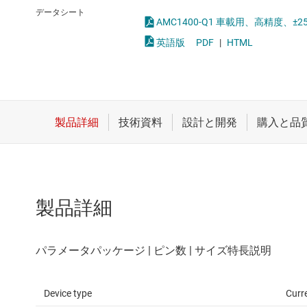
クロックとタイミング
絶縁型アンプ
データシート
AMC1400-Q1 車載用、高精度、±
スイッチ/マルチプレクサ
絶縁型インターフェイス 
英語版
PDF
|
HTML
センサ
絶縁型コンパレータ
ダイ / ウェハー サービス
製品詳細
Device type
Curr