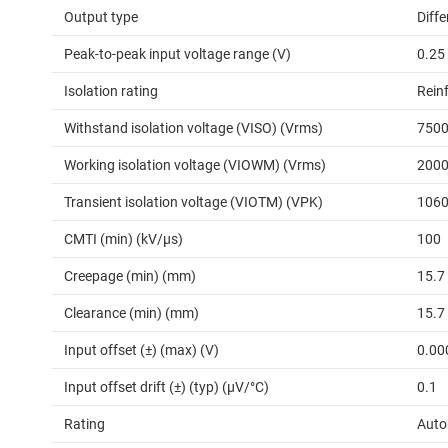
Output type
Diffe
Peak-to-peak input voltage range (V)
0.25
Isolation rating
Rein
Withstand isolation voltage (VISO) (Vrms)
750
Working isolation voltage (VIOWM) (Vrms)
200
Transient isolation voltage (VIOTM) (VPK)
106
CMTI (min) (kV/µs)
100
Creepage (min) (mm)
15.7
Clearance (min) (mm)
15.7
Input offset (±) (max) (V)
0.00
Input offset drift (±) (typ) (µV/°C)
0.1
Rating
Auto