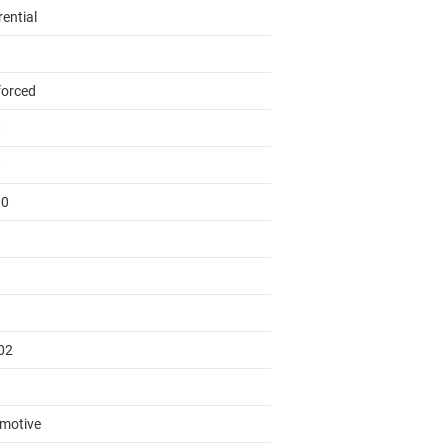
rential
forced
0
0
00
02
motive