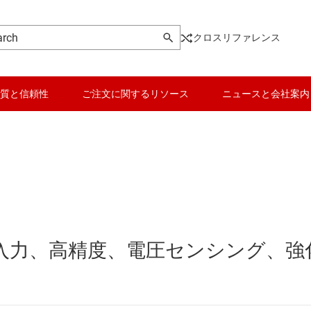
クロスリファレンス
質と信頼性
ご注文に関するリソース
ニュースと会社案内
データ コンバータ
向けの電源
バッテリ管理 IC
パワー マネージメント
mV 入力、高精度、電圧センシング、強
ータ
マイコン (MCU) / プロセッサ
ピエゾ
モータ ドライバ