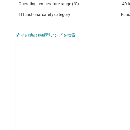
Operating temperature range (°C)
-40 
TI functional safety category
Func
その他の 絶縁型アンプ を検索