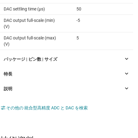
DAC settling time (µs)
50
DAC output full-scale (min)
-5
(V)
DAC output full-scale (max)
5
(V)
その他の 統合型高精度 ADC と DAC を検索