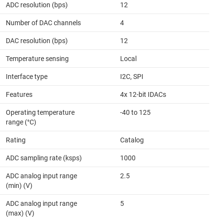
ADC resolution (bps)
12
Number of DAC channels
4
DAC resolution (bps)
12
Temperature sensing
Local
Interface type
I2C, SPI
Features
4x 12-bit IDACs
Operating temperature
-40 to 125
range (°C)
Rating
Catalog
ADC sampling rate (ksps)
1000
ADC analog input range
2.5
(min) (V)
ADC analog input range
5
(max) (V)