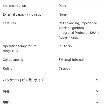
Implementation
Pack
External capacity indication
None
Features
Cell balancing, Impedance
Track™ algorithm,
Integrated Protector, SHA-1
Authentication
Operating temperature
-40 to 85
range (°C)
Cell balancing
External, Internal
Rating
Catalog