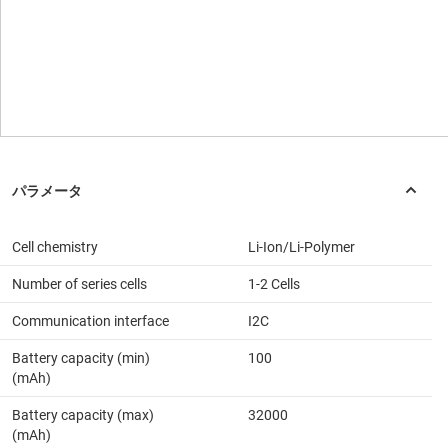
Cell chemistry
Li-Ion/Li-Polymer
Number of series cells
1-2 Cells
Communication interface
I2C
Battery capacity (min)
100
(mAh)
Battery capacity (max)
32000
(mAh)