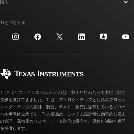
ニュース
購入
TI E2E™ 設計サポート・フォーラム
ストーリー | チップ開発の舞台裏
TI API スイート
クロスリファレンス検索
TI とつながる
イベント
myTI 法人アカウント
カスタマー・サポート・センター
投資家向け情報
配送、お支払い、および税金
パッケージ
製造
ご注文に関する FAQ
品質と信頼性
コーポレート・シティズンシップ
販売特約店
myTI アカウントの FAQ
TI (テキサス・インスツルメンツ) は、数十年にわたって実現可能な
進歩を遂げてきました。TI は、アナログ・チップと組込みプロセッ
シング・チップの設計、製造、テスト、販売に従事しているグロー
バル半導体企業です。TI の製品は、システム設計時に効率的な電力
の管理、高精度のセンサ、データ送信に役立ち、優れた制御と処理
を提供します。