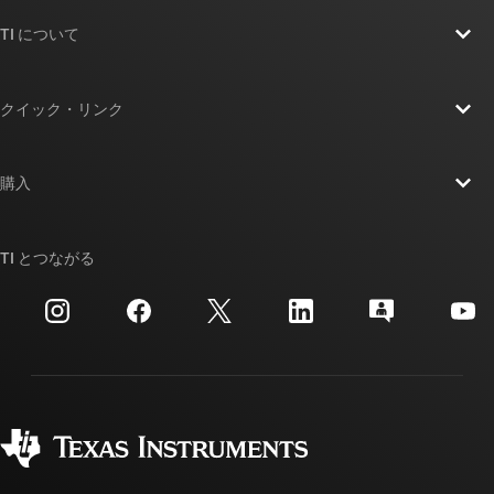
TI について
TI の概要
クイック・リンク
採用情報
お問い合わせ
ニュース
購入
TI E2E™ 設計サポート・フォーラム
ストーリー | チップ開発の舞台裏
TI API スイート
クロスリファレンス検索
TI とつながる
イベント
myTI 法人アカウント
カスタマー・サポート・センター
投資家向け情報
配送、お支払い、および税金
パッケージ
製造
ご注文に関する FAQ
品質と信頼性
コーポレート・シティズンシップ
販売特約店
myTI アカウントの FAQ