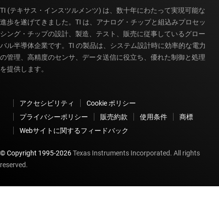
TI (テキサス・インスツルメンツ) は、数十年にわたって実現可能な
進歩を遂げてきました。TI は、アナログ・チップと組込みプロセッ
シング・チップの設計、製造、テスト、販売に従事しているグロー
バル半導体企業です。TI の製品は、システム設計時に効率的な電力
の管理、高精度のセンサ、データ送信に役立ち、優れた制御と処理
を提供します。
アクセシビリティ
Cookie ポリシー
プライバシーポリシー
販売約款
使用条件
商標
Webサイトに関するフィードバック
© Copyright 1995-
2026
Texas Instruments Incorporated. All rights
reserved.