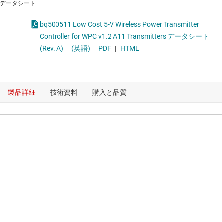
データシート
bq500511 Low Cost 5-V Wireless Power Transmitter
Controller for WPC v1.2 A11 Transmitters データシート
(Rev. A)
(英語)
PDF
|
HTML