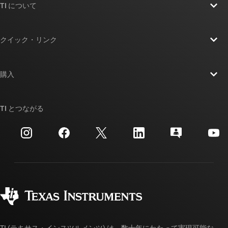
TI について
TI の概要
クイック・リンク
採用情報
お問い合わせ
ニュース
購入
TI E2E™ 設計サポート・フォーラム
ストーリー | チップ開発の舞台裏
TI API スイート
クロスリファレンス検索
TI とつながる
イベント
myTI 法人アカウント
カスタマー・サポート・センター
投資家向け情報
配送、お支払い、および税金
パッケージ
製造
ご注文に関する FAQ
品質と信頼性
コーポレート・シティズンシップ
販売特約店
myTI アカウントの FAQ
TI (テキサス・インスツルメンツ) は、数十年にわたって実現可能な