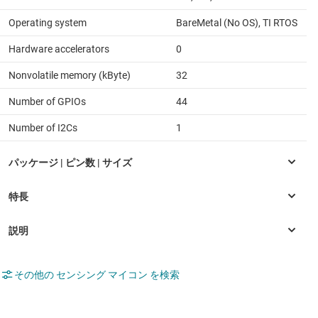
Operating system
BareMetal (No OS), TI RTOS
Hardware accelerators
0
Nonvolatile memory (kByte)
32
Number of GPIOs
44
Number of I2Cs
1
その他の センシング マイコン を検索