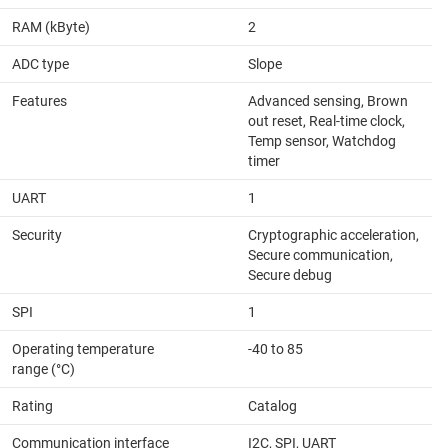
RAM (kByte)
2
ADC type
Slope
Features
Advanced sensing, Brown
out reset, Real-time clock,
Temp sensor, Watchdog
timer
UART
1
Security
Cryptographic acceleration,
Secure communication,
Secure debug
SPI
1
Operating temperature
-40 to 85
range (°C)
Rating
Catalog
Communication interface
I2C, SPI, UART