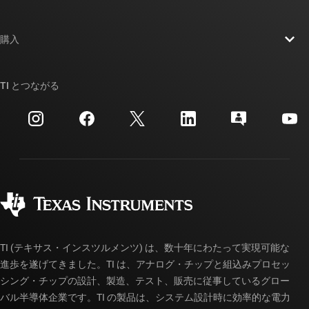
採用情報
お問い合わせ
ニュース
購入
TI E2E™ 設計サポート・フォーラム
ストーリー | チップ開発の舞台裏
TI API スイート
クロスリファレンス検索
TI とつながる
イベント
myTI 法人アカウント
カスタマー・サポート・センター
投資家向け情報
配送、お支払い、および税金
パッケージ
製造
ご注文に関する FAQ
品質と信頼性
コーポレート・シティズンシップ
販売特約店
myTI アカウントの FAQ
TI (テキサス・インスツルメンツ) は、数十年にわたって実現可能な
進歩を遂げてきました。TI は、アナログ・チップと組込みプロセッ
シング・チップの設計、製造、テスト、販売に従事しているグロー
バル半導体企業です。TI の製品は、システム設計時に効率的な電力