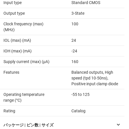
Input type
Standard CMOS
Output type
3-State
Clock frequency (max)
100
(MHz)
IOL (max) (mA)
24
IOH (max) (mA)
-24
Supply current (max) (µA)
160
Features
Balanced outputs, High
speed (tpd 10-50ns),
Positive input clamp diode
Operating temperature
-55 to 125
range (°C)
Rating
Catalog