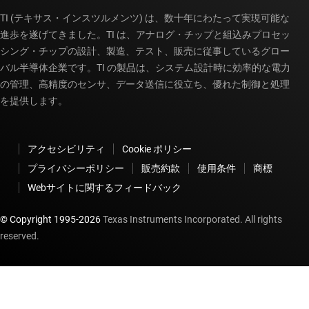
TI (テキサス・インスツルメンツ) は、数十年にわたって実現可能な
進歩を遂げてきました。TI は、アナログ・チップと組込みプロセッ
シング・チップの設計、製造、テスト、販売に従事しているグロー
バル半導体企業です。TI の製品は、システム設計時に効率的な電力
の管理、高精度のセンサ、データ送信に役立ち、優れた制御と処理
を提供します。
アクセシビリティ
Cookie ポリシー
プライバシーポリシー
販売約款
使用条件
商標
Webサイトに関するフィードバック
© Copyright 1995-
2026
Texas Instruments Incorporated. All rights
reserved.