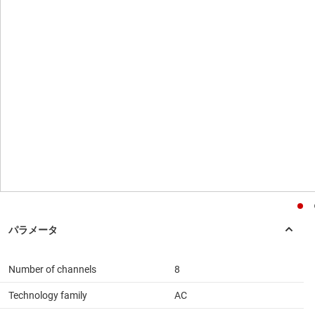
Number of channels
8
Technology family
AC