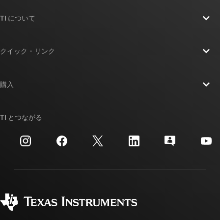
TI について
TI の概要
クイック・リンク
採用情報
お問い合わせ
ニュース
購入
TI E2E™ 設計サポート・フォーラム
ストーリー | チップ開発の舞台裏
TI API スイート
クロスリファレンス検索
TI とつながる
イベント
myTI 法人アカウント
カスタマー・サポート・センター
投資家向け情報
配送、お支払い、および税金
パッケージ
製造
ご注文に関する FAQ
品質と信頼性
コーポレート・シティズンシップ
販売特約店
myTI アカウントの FAQ