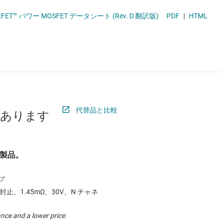
 ドライバ
ロジックと電圧変換
xFET™ パワー MOSFET データシート (Rev. D 翻訳版)
PDF
|
HTML
ET
ワイヤレス コネクティビティ
受動 (パッシブ) とディスクリート
絶縁
代替品と比較
があります
製品。
N 封止、1.45mΩ、30V、N チャネ
nce and a lower price.