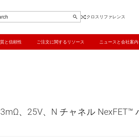
クロスリファレンス
質と信頼性
ご注文に関するリソース
ニュースと会社案内
DC スイッチング レギュレータ
データ コンバータ
DC スイッチング レギュレータ
バッテリ管理 IC
DC パワー モジュール
パワー マネージメント
.3mΩ、25V、N チャネル NexFET™ 
 メモリ向け電源 IC
マイコン (MCU) / プロセッサ
ピエゾ
/OLED ディスプレイ向けの電源とドライバ
モータ ドライバ