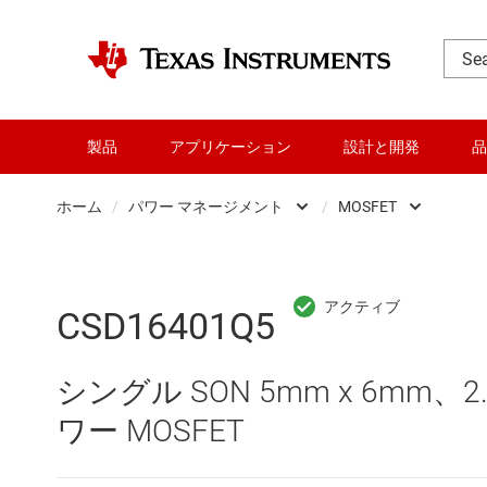
製品
アプリケーション
設計と開発
品
ホーム
/
パワー マネージメント
/
MOSFET
DLP 製品
AC/
RF とマイクロ波
DC/
CSD16401Q5
アンプ
DC/
シングル SON 5mm x 6mm、2
インターフェイス
DDR
ワー MOSFET
オーディオ、ハプティクス、および
LCD