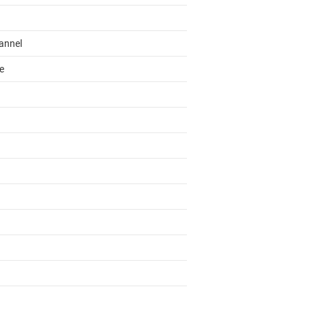
annel
e