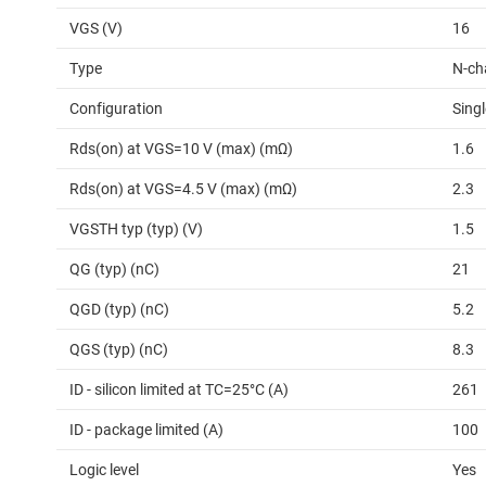
VGS (V)
16
Type
N-ch
Configuration
Singl
Rds(on) at VGS=10 V (max) (mΩ)
1.6
Rds(on) at VGS=4.5 V (max) (mΩ)
2.3
VGSTH typ (typ) (V)
1.5
QG (typ) (nC)
21
QGD (typ) (nC)
5.2
QGS (typ) (nC)
8.3
ID - silicon limited at TC=25°C (A)
261
ID - package limited (A)
100
Logic level
Yes