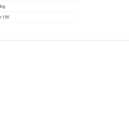
log
to 150