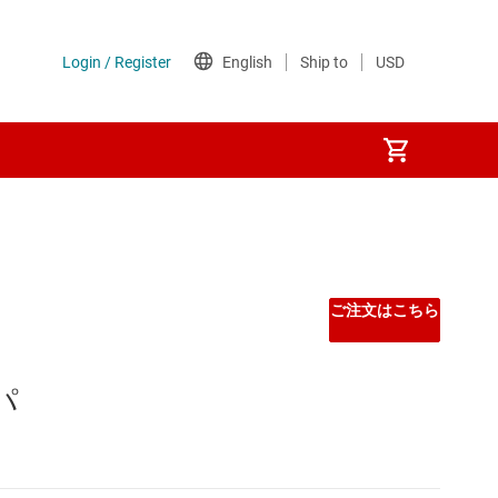
Other power management
PoE (パワー オーバー イーサネット) IC
ご注文はこちら
ゲート ドライバ
パ
シーケンサ
スーパーバイザとリセット IC