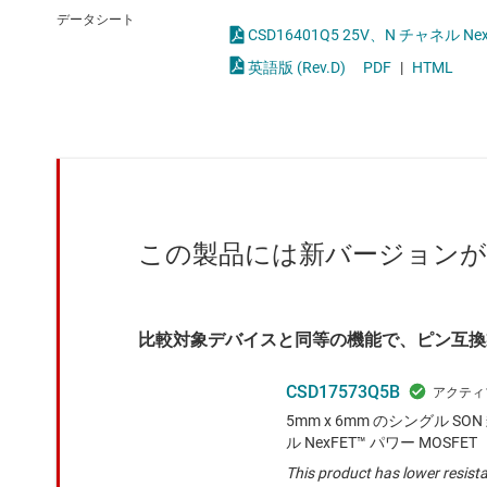
クロックとタイミング
LED
データシート
CSD16401Q5 25V、N チャネル Ne
スイッチ/マルチプレクサ
MOSF
英語版 (Rev.D)
PDF
|
HTML
センサ
ダイ / ウェハー サービス
この製品には新バージョン
比較対象デバイスと同等の機能で、ピン互換
CSD17573Q5B
5mm x 6mm のシングル SO
ル NexFET™ パワー MOSFET
This product has lower resista