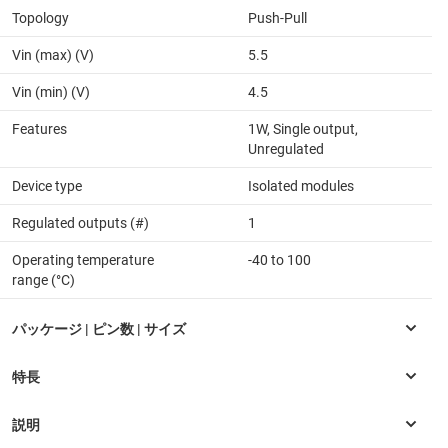
Topology
Push-Pull
Vin (max) (V)
5.5
Vin (min) (V)
4.5
Features
1W, Single output,
Unregulated
Device type
Isolated modules
Regulated outputs (#)
1
Operating temperature
-40 to 100
range (°C)