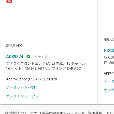
推奨製品には、この TI 製品に関連するパラメータ、評価基板、また