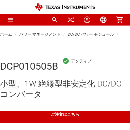
ホーム
パワー マネージメント
DC/DC パワー モジュール
絶縁
DCP010505B
小型、1W 絶縁型非安定化 DC/DC
コンバータ
ご注文はこちら