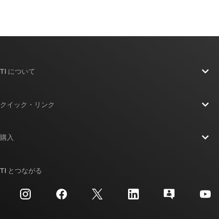
TI について
TI の概要
クイック・リンク
採用情報
お問い合わせ
ニュース
購入
TI E2E™ 設計サポート・フォーラム
ストーリー | チップ開発の舞台裏
TI API スイート
クロスリファレンス検索
TI とつながる
イベント
myTI 法人アカウント
カスタマー・サポート・センター
投資家向け情報
配送、お支払い、および税金
パッケージ