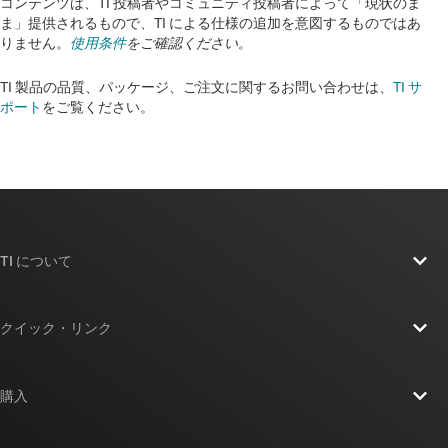
コンテンツは、TI 投稿者やコミュニティ投稿者によって「現状のま
ま」提供されるもので、TI による仕様の追加を意図するものではあ
りません。
使用条件
をご確認ください。
TI 製品の品質、パッケージ、ご注文に関するお問い合わせは、
TI サ
ポート
をご覧ください。​​​​​​​​​​​​​​
TI について
TI の概要
クイック・リンク
採用情報
お問い合わせ
ニュース
購入
TI E2E™ 設計サポート・フォーラム
ストーリー | チップ開発の舞台裏
TI API スイート