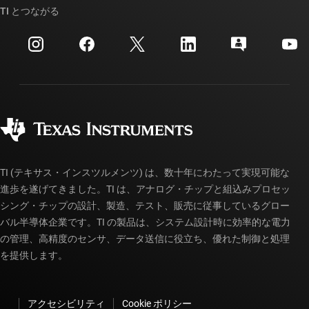
クロスリファレンス検索
TI とつながる
イベント
myTI 法人アカウント
カスタマー・サポート・センター
投資家向け情報
配送、お支払い、および税金
パッケージ
製造
ご注文に関する FAQ
品質と信頼性
コーポレート・シティズンシップ
販売特約店
myTI アカウントの FAQ
TI (テキサス・インスツルメンツ) は、数十年にわたって実現可能な
進歩を遂げてきました。TI は、アナログ・チップと組込みプロセッ
シング・チップの設計、製造、テスト、販売に従事しているグロー
バル半導体企業です。TI の製品は、システム設計時に効率的な電力
の管理、高精度のセンサ、データ送信に役立ち、優れた制御と処理
を提供します。
アクセシビリティ
Cookie ポリシー