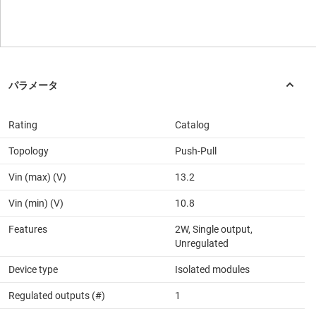
Rating
Catalog
Topology
Push-Pull
Vin (max) (V)
13.2
Vin (min) (V)
10.8
Features
2W, Single output,
Unregulated
Device type
Isolated modules
Regulated outputs (#)
1