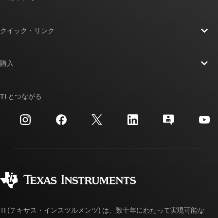
TI の概要
クイック・リンク
採用情報
お問い合わせ
ニュース
購入
TI E2E™ 設計サポート・フォーラム
ストーリー | チップ開発の舞台裏
TI API スイート
クロスリファレンス検索
TI とつながる
イベント
myTI 法人アカウント
カスタマー・サポート・センター
投資家向け情報
配送、お支払い、および税金
パッケージ
製造
ご注文に関する FAQ
品質と信頼性
コーポレート・シティズンシップ
販売特約店
myTI アカウントの FAQ
TI (テキサス・インスツルメンツ) は、数十年にわたって実現可能な