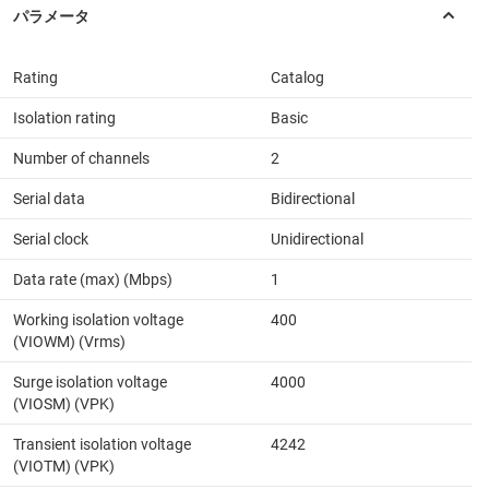
Rating
Catalog
Isolation rating
Basic
Number of channels
2
Serial data
Bidirectional
Serial clock
Unidirectional
Data rate (max) (Mbps)
1
Working isolation voltage
400
(VIOWM) (Vrms)
Surge isolation voltage
4000
(VIOSM) (VPK)
Transient isolation voltage
4242
(VIOTM) (VPK)