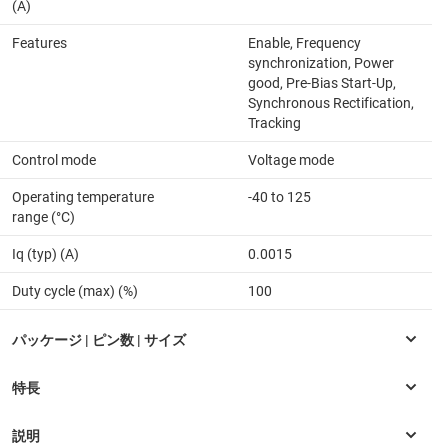
(A)
Features
Enable, Frequency
synchronization, Power
good, Pre-Bias Start-Up,
Synchronous Rectification,
Tracking
Control mode
Voltage mode
Operating temperature
-40 to 125
range (°C)
Iq (typ) (A)
0.0015
Duty cycle (max) (%)
100