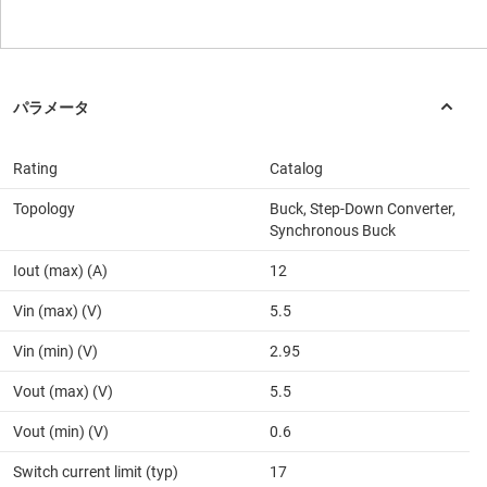
Rating
Catalog
Topology
Buck, Step-Down Converter,
Synchronous Buck
Iout (max) (A)
12
Vin (max) (V)
5.5
Vin (min) (V)
2.95
Vout (max) (V)
5.5
Vout (min) (V)
0.6
Switch current limit (typ)
17