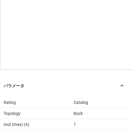
Rating
Catalog
Topology
Buck
Iout (max) (A)
1