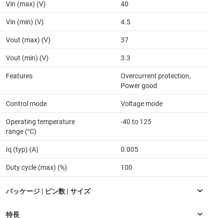
Vin (max) (V)
40
Vin (min) (V)
4.5
Vout (max) (V)
37
Vout (min) (V)
3.3
Features
Overcurrent protection,
Power good
Control mode
Voltage mode
Operating temperature
-40 to 125
range (°C)
Iq (typ) (A)
0.005
Duty cycle (max) (%)
100