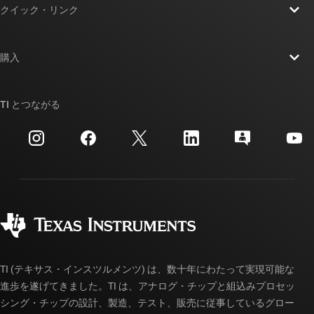
クイック・リンク
採用情報
お問い合わせ
ニュース
購入
TI E2E™ 設計サポート・フォーラム
ストーリー | チップ開発の舞台裏
TI API スイート
クロスリファレンス検索
TI とつながる
イベント
myTI 法人アカウント
カスタマー・サポート・センター
投資家向け情報
配送、お支払い、および税金
パッケージ
製造
ご注文に関する FAQ
品質と信頼性
コーポレート・シティズンシップ
販売特約店
myTI アカウントの FAQ
TI (テキサス・インスツルメンツ) は、数十年にわたって実現可能な
進歩を遂げてきました。TI は、アナログ・チップと組込みプロセッ
シング・チップの設計、製造、テスト、販売に従事しているグロー