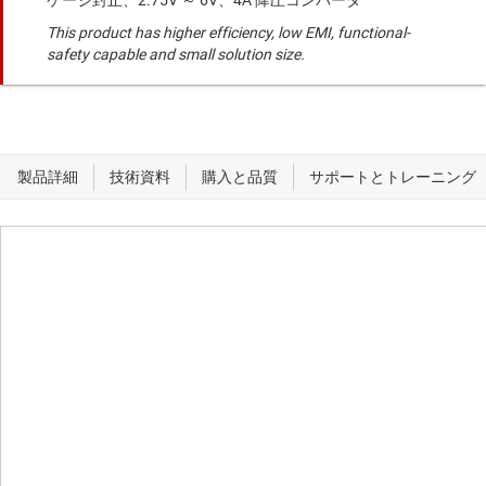
ケージ封止、2.75V ～ 6V、4A 降圧コンバータ
This product has higher efficiency, low EMI, functional-
safety capable and small solution size.