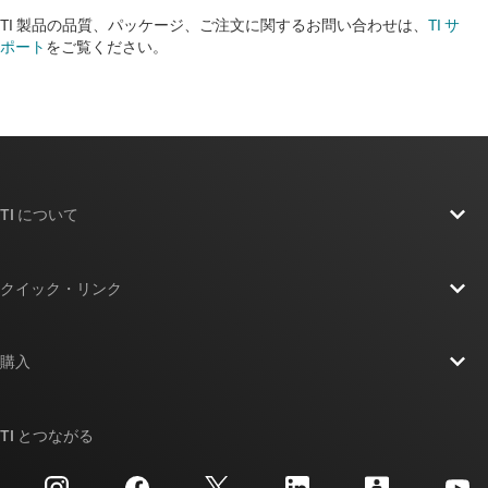
TI 製品の品質、パッケージ、ご注文に関するお問い合わせは、
TI サ
ポート
をご覧ください。​​​​​​​​​​​​​​
TI について
TI の概要
クイック・リンク
採用情報
お問い合わせ
ニュース
購入
TI E2E™ 設計サポート・フォーラム
ストーリー | チップ開発の舞台裏
TI API スイート
クロスリファレンス検索
TI とつながる
イベント
myTI 法人アカウント
カスタマー・サポート・センター