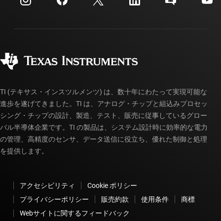
投資家向け情報
配送、お支払い、および税金
パッケージ
製造
ご注文に関する FAQ
品質と信頼性
コーポレート・シティズンシップ
販売特約店
myTI アカウントの FAQ
TI (テキサス・インスツルメンツ) は、数十年にわたって実現可能な
進歩を遂げてきました。TI は、アナログ・チップと組込みプロセッ
シング・チップの設計、製造、テスト、販売に従事しているグロー
バル半導体企業です。TI の製品は、システム設計時に効率的な電力
の管理、高精度のセンサ、データ送信に役立ち、優れた制御と処理
を提供します。
アクセシビリティ
Cookie ポリシー
プライバシーポリシー
販売約款
使用条件
商標
Webサイトに関するフィードバック