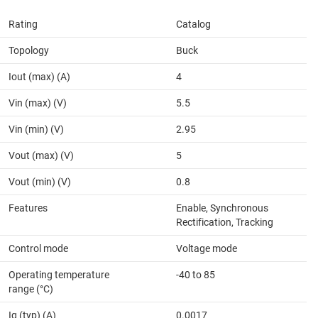
Rating
Catalog
Topology
Buck
Iout (max) (A)
4
Vin (max) (V)
5.5
Vin (min) (V)
2.95
Vout (max) (V)
5
Vout (min) (V)
0.8
Features
Enable, Synchronous
Rectification, Tracking
Control mode
Voltage mode
Operating temperature
-40 to 85
range (°C)
Iq (typ) (A)
0.0017