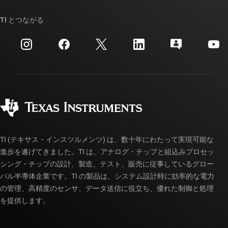
ストーリー | チップ開発の舞台裏
TI API スイート
クロスリファレンス検索
TI とつながる
イベント
myTI 法人アカウント
カスタマー・サポート・センター
投資家向け情報
配送、お支払い、および税金
パッケージ
製造
ご注文に関する FAQ
品質と信頼性
コーポレート・シティズンシップ
販売特約店
myTI アカウントの FAQ
TI (テキサス・インスツルメンツ) は、数十年にわたって実現可能な
進歩を遂げてきました。TI は、アナログ・チップと組込みプロセッ
シング・チップの設計、製造、テスト、販売に従事しているグロー
バル半導体企業です。TI の製品は、システム設計時に効率的な電力
の管理、高精度のセンサ、データ送信に役立ち、優れた制御と処理
を提供します。