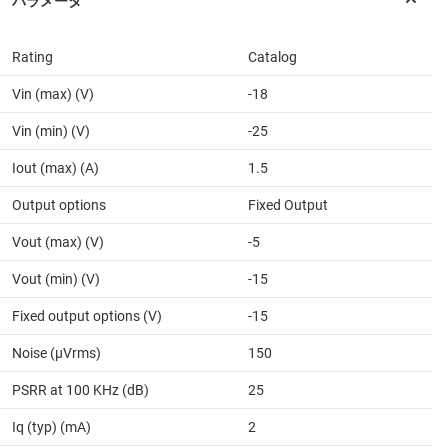
Rating
Catalog
Vin (max) (V)
-18
Vin (min) (V)
-25
Iout (max) (A)
1.5
Output options
Fixed Output
Vout (max) (V)
-5
Vout (min) (V)
-15
Fixed output options (V)
-15
Noise (µVrms)
150
PSRR at 100 KHz (dB)
25
Iq (typ) (mA)
2