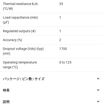
Thermal resistance θJA
35
(°C/W)
Load capacitance (min)
1
(µF)
Regulated outputs (#)
1
Accuracy (%)
2
Dropout voltage (Vdo) (typ)
1700
(mV)
Operating temperature
0 to 125
range (°C)