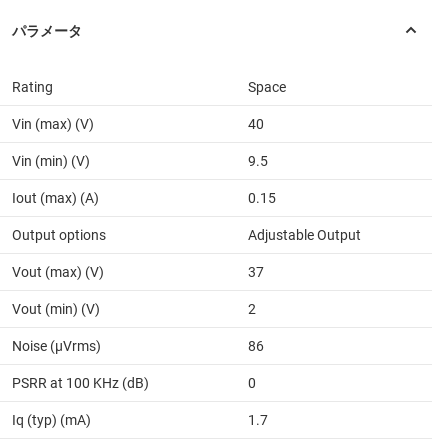
Rating
Space
Vin (max) (V)
40
Vin (min) (V)
9.5
Iout (max) (A)
0.15
Output options
Adjustable Output
Vout (max) (V)
37
Vout (min) (V)
2
Noise (µVrms)
86
PSRR at 100 KHz (dB)
0
Iq (typ) (mA)
1.7