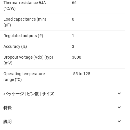
Thermal resistance θJA
66
(°C/W)
Load capacitance (min)
0
(µF)
Regulated outputs (#)
1
Accuracy (%)
3
Dropout voltage (Vdo) (typ)
3000
(mV)
Operating temperature
-55 to 125
range (°C)