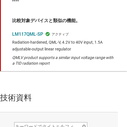
比較対象デバイスと類似の機能。
LM117QML-SP
Radiation-hardened, QML-V, 4.2V to 40V input, 1.5A
adjustable-output linear regulator
QMLV product supports a similar input voltage range with
a TID radiation report
技術資料