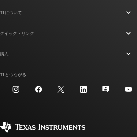
TI について
TI の概要
クイック・リンク
採用情報
お問い合わせ
ニュース
購入
TI E2E™ 設計サポート・フォーラム
ストーリー | チップ開発の舞台裏
TI API スイート
クロスリファレンス検索
TI とつながる
イベント
myTI 法人アカウント
カスタマー・サポート・センター
投資家向け情報
配送、お支払い、および税金
パッケージ
製造
ご注文に関する FAQ
品質と信頼性
コーポレート・シティズンシップ
販売特約店
myTI アカウントの FAQ