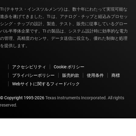
TI (テキサス・インスツルメンツ) は、数十年にわたって実現可能な
進歩を遂げてきました。TI は、アナログ・チップと組込みプロセッ
シング・チップの設計、製造、テスト、販売に従事しているグロー
バル半導体企業です。TI の製品は、システム設計時に効率的な電力
の管理、高精度のセンサ、データ送信に役立ち、優れた制御と処理
を提供します。
アクセシビリティ
Cookie ポリシー
プライバシーポリシー
販売約款
使用条件
商標
Webサイトに関するフィードバック
© Copyright 1995-
2026
Texas Instruments Incorporated. All rights
reserved.