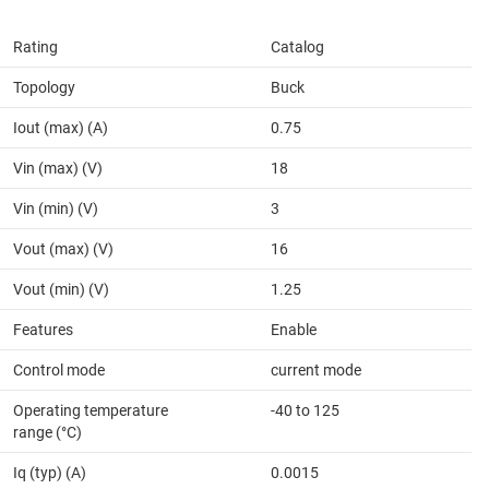
Rating
Catalog
Topology
Buck
Iout (max) (A)
0.75
Vin (max) (V)
18
Vin (min) (V)
3
Vout (max) (V)
16
Vout (min) (V)
1.25
Features
Enable
Control mode
current mode
Operating temperature
-40 to 125
range (°C)
Iq (typ) (A)
0.0015