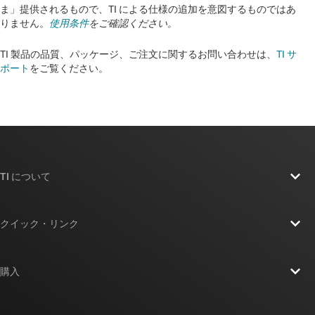
ま」提供されるもので、TI による仕様の追加を意図するものではあ
りません。
使用条件
をご確認ください。
TI 製品の品質、パッケージ、ご注文に関するお問い合わせは、
TI サ
ポート
をご覧ください。​​​​​​​​​​​​​​
TI について
TI の概要
クイック・リンク
採用情報
お問い合わせ
ニュース
購入
TI E2E™ 設計サポート・フォーラム
ストーリー | チップ開発の舞台裏
TI API スイート