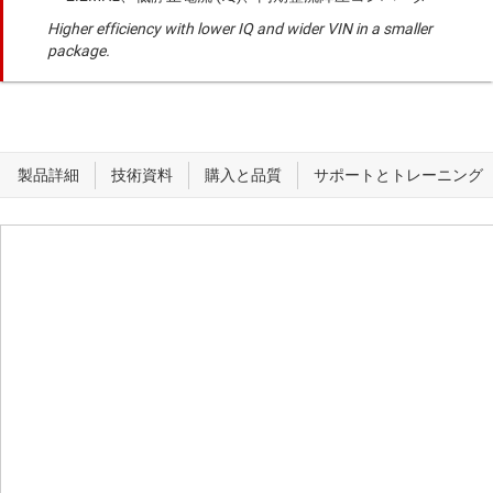
Higher efficiency with lower IQ and wider VIN in a smaller
package.