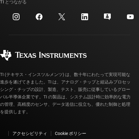
クロスリファレンス検索
TI とつながる
イベント
myTI 法人アカウント
カスタマー・サポート・センター
投資家向け情報
配送、お支払い、および税金
パッケージ
製造
ご注文に関する FAQ
品質と信頼性
コーポレート・シティズンシップ
販売特約店
myTI アカウントの FAQ
TI (テキサス・インスツルメンツ) は、数十年にわたって実現可能な
進歩を遂げてきました。TI は、アナログ・チップと組込みプロセッ
シング・チップの設計、製造、テスト、販売に従事しているグロー
バル半導体企業です。TI の製品は、システム設計時に効率的な電力
の管理、高精度のセンサ、データ送信に役立ち、優れた制御と処理
を提供します。
アクセシビリティ
Cookie ポリシー