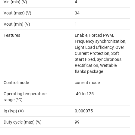
Vin (min) (V)
4
Vout (max) (V)
34
Vout (min) (V)
1
Features
Enable, Forced PWM,
Frequency synchronization,
Light Load Efficiency, Over
Current Protection, Soft
Start Fixed, Synchronous
Rectification, Wettable
flanks package
Control mode
current mode
Operating temperature
-40 to 125
range (°C)
Iq (typ) (A)
0.000075
Duty cycle (max) (%)
99