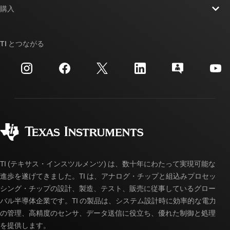
ニュース
購入
TI E2E™ 設計サポート・フォーラム
ストーリー | チップ開発の舞台裏
TI API スイート
クロスリファレンス検索
TI とつながる
イベント
myTI 法人アカウント
カスタマー・サポート・センター
投資家向け情報
配送、お支払い、および税金
パッケージ
製造
ご注文に関する FAQ
品質と信頼性
コーポレート・シティズンシップ
販売特約店
myTI アカウントの FAQ
TI (テキサス・インスツルメンツ) は、数十年にわたって実現可能な
進歩を遂げてきました。TI は、アナログ・チップと組込みプロセッ
シング・チップの設計、製造、テスト、販売に従事しているグロー
バル半導体企業です。TI の製品は、システム設計時に効率的な電力
の管理、高精度のセンサ、データ送信に役立ち、優れた制御と処理
を提供します。