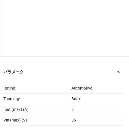
Rating
Automotive
Topology
Buck
Iout (max) (A)
3
Vin (max) (V)
36