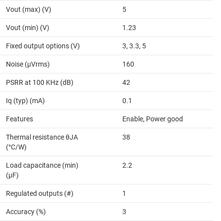
Vout (max) (V)
5
Vout (min) (V)
1.23
Fixed output options (V)
3, 3.3, 5
Noise (µVrms)
160
PSRR at 100 KHz (dB)
42
Iq (typ) (mA)
0.1
Features
Enable, Power good
Thermal resistance θJA
38
(°C/W)
Load capacitance (min)
2.2
(µF)
Regulated outputs (#)
1
Accuracy (%)
3