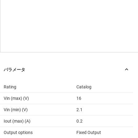
Rating
Catalog
Vin (max) (V)
16
Vin (min) (V)
2.1
Iout (max) (A)
0.2
Output options
Fixed Output