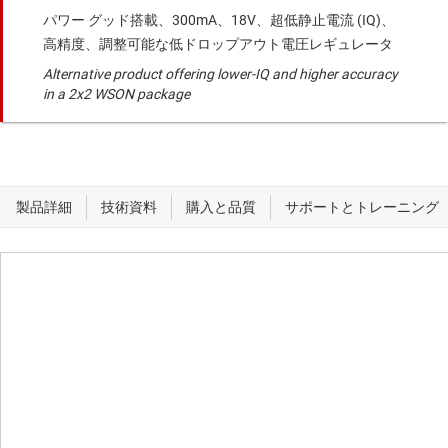
パワー グッド搭載、300mA、18V、超低静止電流 (IQ)、
高精度、調整可能な低ドロップアウト電圧レギュレータ
Alternative product offering lower-IQ and higher accuracy
in a 2x2 WSON package