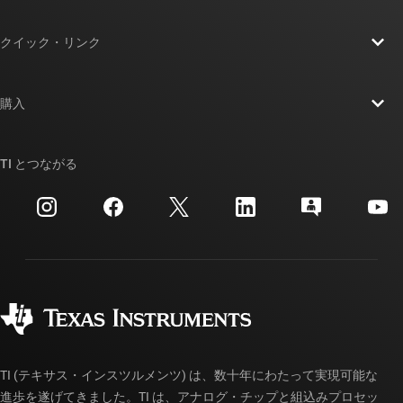
TI の概要
クイック・リンク
採用情報
お問い合わせ
ニュース
購入
TI E2E™ 設計サポート・フォーラム
ストーリー | チップ開発の舞台裏
TI API スイート
クロスリファレンス検索
TI とつながる
イベント
myTI 法人アカウント
カスタマー・サポート・センター
投資家向け情報
配送、お支払い、および税金
パッケージ
製造
ご注文に関する FAQ
品質と信頼性
コーポレート・シティズンシップ
販売特約店
myTI アカウントの FAQ
TI (テキサス・インスツルメンツ) は、数十年にわたって実現可能な
進歩を遂げてきました。TI は、アナログ・チップと組込みプロセッ