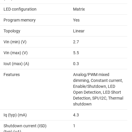
LED configuration
Matrix
Program memory
Yes
Topology
Linear
Vin (min) (V)
2.7
Vin (max) (V)
5.5
Iout (max) (A)
0.3
Features
Analog/PWM mixed
dimming, Constant current,
Enable/Shutdown, LED
Open Detection, LED Short
Detection, SPI/I2C, Thermal
shutdown
Iq (typ) (mA)
4.3
Shutdown current (ISD)
1
(typ) (µA)