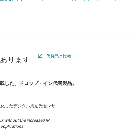
ロジックと電圧変換
ワイヤレス コネクティビティ
受動 (パッシブ) とディスクリート
絶縁
代替品と比較
があります
載した、ドロップ・イン代替製品。
を強化したデジタル周辺光センサ
x without the increased IR
 applications