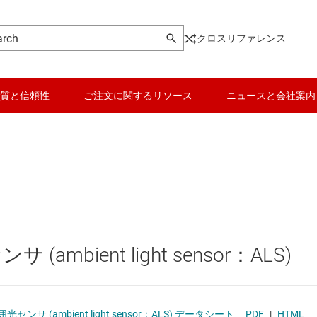
クロスリファレンス
質と信頼性
ご注文に関するリソース
ニュースと会社案内
センサ
データ コンバータ
サ
接センサ
バッテリ管理 IC
パワー マネージメント
ient light sensor：ALS)
マイコン (MCU) / プロセッサ
ピエゾ
モータ ドライバ
サ (ambient light sensor：ALS) データシート
PDF
|
HTML