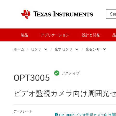
製品
アプリケーション
設計と開発
品
ホーム
/
センサ
/
光学センサ
/
光センサ
DLP 製品
Other sensors
光
RF とマイクロ波
ミリ波レーダー セン
近
OPT3005
アンプ
光学センサ
ビデオ監視カメラ向け周囲光センサ (amb
インターフェイス
温度センサ/制御 IC
オーディオ、ハプティクス、および
湿度センサ
データシート
OPT3005 ビデオ監視カメラ向け周囲光セン