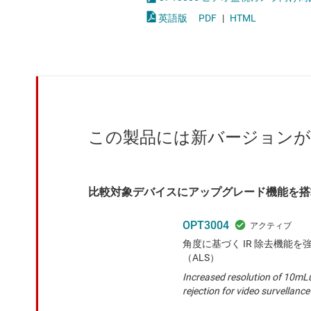
クロックとタイミング
特殊センサ
英語版
PDF
|
HTML
スイッチ/マルチプレクサ
磁気センサ
センサ
ダイ / ウェハー サービス
この製品には新バージョン
比較対象デバイスにアップグレード機能を搭
OPT3004
角度に基づく IR 除去機能
（ALS）
Increased resolution of 10mLu
rejection for video survellance