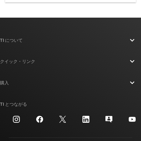
TI について
TI の概要
クイック・リンク
採用情報
お問い合わせ
ニュース
購入
TI E2E™ 設計サポート・フォーラム
ストーリー | チップ開発の舞台裏
TI API スイート
クロスリファレンス検索
TI とつながる
イベント
myTI 法人アカウント
カスタマー・サポート・センター
投資家向け情報
配送、お支払い、および税金
パッケージ
製造
ご注文に関する FAQ