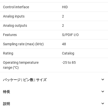
Control interface
HID
Analog inputs
2
Analog outputs
2
Features
S/PDIF I/O
Sampling rate (max) (kHz)
48
Rating
Catalog
Operating temperature
-25 to 85
range (°C)