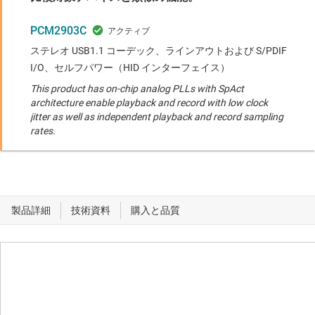
PCM2903C
ステレオ USB1.1 コーデック、ラインアウトおよび S/PDIF
I/O、セルフパワー（HID インターフェイス）
This product has on-chip analog PLLs with SpAct
architecture enable playback and record with low clock
jitter as well as independent playback and record sampling
rates.