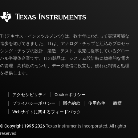
品質と信頼性
コーポレート・シティズンシップ
販売特約店
myTI アカウントの FAQ
TI (テキサス・インスツルメンツ) は、数十年にわたって実現可能な
進歩を遂げてきました。TI は、アナログ・チップと組込みプロセッ
シング・チップの設計、製造、テスト、販売に従事しているグロー
バル半導体企業です。TI の製品は、システム設計時に効率的な電力
の管理、高精度のセンサ、データ送信に役立ち、優れた制御と処理
を提供します。
アクセシビリティ
Cookie ポリシー
プライバシーポリシー
販売約款
使用条件
商標
Webサイトに関するフィードバック
© Copyright 1995-
2026
Texas Instruments Incorporated. All rights
reserved.