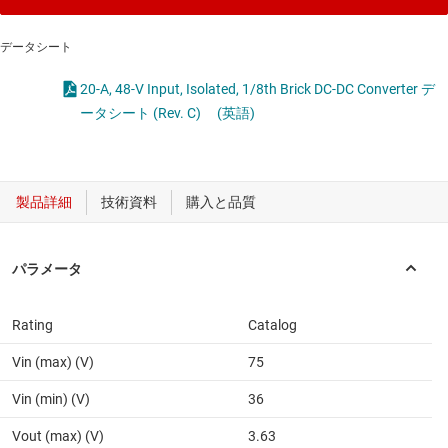
データシート
20-A, 48-V Input, Isolated, 1/8th Brick DC-DC Converter デ
ータシート (Rev. C)
(英語)
Rating
Catalog
Vin (max) (V)
75
Vin (min) (V)
36
Vout (max) (V)
3.63