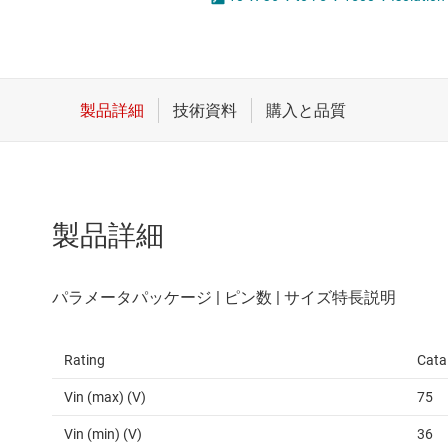
クロックとタイミング
LED
スイッチ/マルチプレクサ
MOSF
センサ
ダイ / ウェハー サービス
製品詳細
Rating
Cata
Vin (max) (V)
75
Vin (min) (V)
36