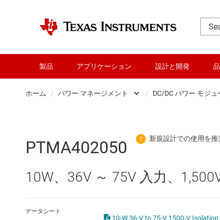
製品
アプリケーション
設計と開発
品
ホーム
/
パワー マネージメント
/
DC/DC パワー モジ
DLP 製品
AC/
RF とマイクロ波
DC/
PTMA402050
アンプ
DC/
10W、36V ～ 75V 入力、1,5
インターフェイス
DDR
オーディオ、ハプティクス、および
LCD
データシート
10-W 36-V to 75-V 1500-V Isolat