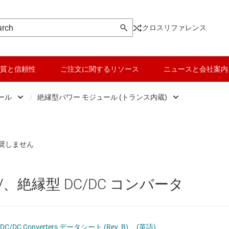
クロスリファレンス
質と信頼性
ご注文に関するリソース
ニュースと会社案内
ュール
/
絶縁型パワー モジュール (トランス内蔵)
DC スイッチング レギュレータ
データ コンバータ
パワー モジュール (インダクタ内蔵)
DC スイッチング レギュレータ
バッテリ管理 IC
絶縁型パワー モジュール (トランス内蔵)
DC パワー モジュール
パワー マネージメント
00V、絶縁型 DC/DC コンバータ
 メモリ向け電源 IC
マイコン (MCU) / プロセッサ
ピエゾ
/OLED ディスプレイ向けの電源とドライバ
モータ ドライバ
ion DC/DC Converters データシート (Rev. B)
(英語)