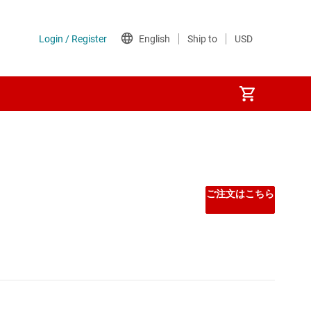
Other power management
PoE (パワー オーバー イーサネット) IC
ご注文はこちら
ゲート ドライバ
シーケンサ
スーパーバイザとリセット IC