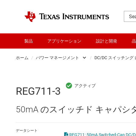
製品
アプリケーション
設計と開発
品
ホーム
/
パワー マネージメント
/
DC/DC スイッチング
DLP 製品
AC/
RF とマイクロ波
DC/
REG711-3
アンプ
DC/
50mA のスイッチド キャパシタ
インターフェイス
DDR
オーディオ、ハプティクス、および
LCD
データシート
REG711: 50mA Switched-Cap DC/