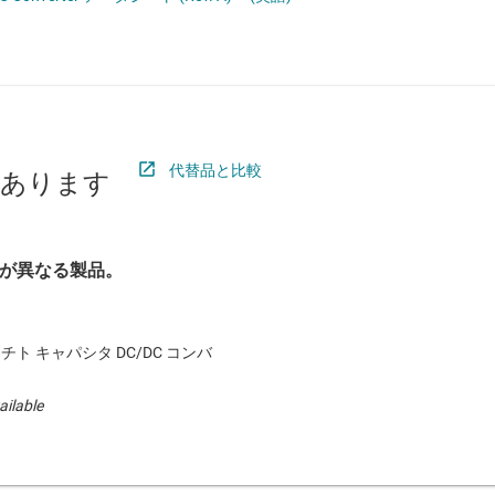
 ドライバ
ロジックと電圧変換
ET
ワイヤレス コネクティビティ
受動 (パッシブ) とディスクリート
絶縁
代替品と比較
があります
が異なる製品。
チト キャパシタ DC/DC コンバ
ailable