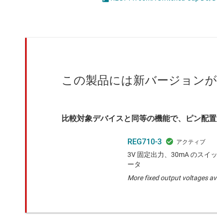
クロックとタイミング
LED
スイッチ/マルチプレクサ
MOSF
センサ
ダイ / ウェハー サービス
この製品には新バージョン
比較対象デバイスと同等の機能で、ピン配置
REG710-3
3V 固定出力、30mA のスイッ
ータ
More fixed output voltages av