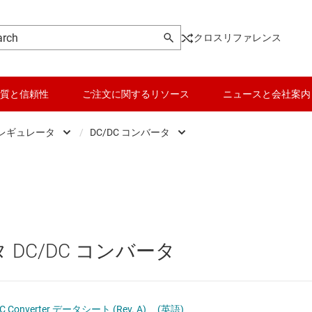
クロスリファレンス
質と信頼性
ご注文に関するリソース
ニュースと会社案内
 レギュレータ
/
DC/DC コンバータ
DC スイッチング レギュレータ
データ コンバータ
DC/DC コントローラ
DC スイッチング レギュレータ
バッテリ管理 IC
DC/DC コンバータ
DC パワー モジュール
パワー マネージメント
 DC/DC コンバータ
 メモリ向け電源 IC
マイコン (MCU) / プロセッサ
ピエゾ
/OLED ディスプレイ向けの電源とドライバ
モータ ドライバ
DC Converter データシート (Rev. A)
(英語)