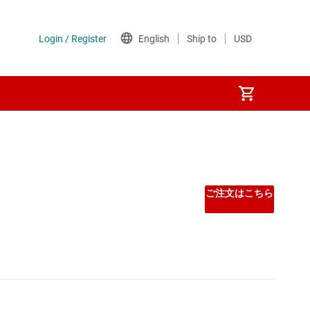
Other power management
PoE (パワー オーバー イーサネット) IC
ご注文はこちら
ゲート ドライバ
シーケンサ
スーパーバイザとリセット IC