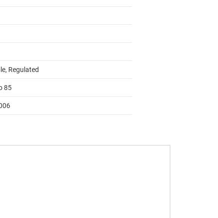
le, Regulated
o 85
006