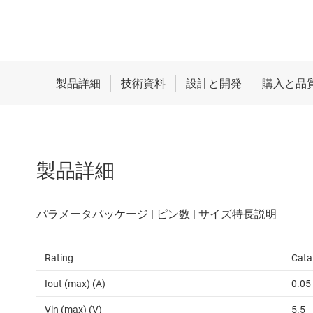
製品詳細
Rating
Cata
Iout (max) (A)
0.05
Vin (max) (V)
5.5