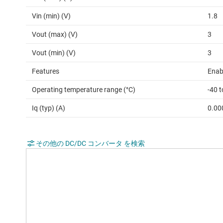
Vin (min) (V)
1.8
Vout (max) (V)
3
Vout (min) (V)
3
Features
Enab
Operating temperature range (°C)
-40 t
Iq (typ) (A)
0.00
その他の DC/DC コンバータ を検索