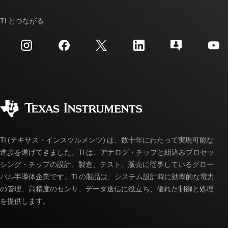
ストーリー | チップ開発の舞台裏
TI API スイート
クロスリファレンス検索
TI とつながる
イベント
myTI 法人アカウント
カスタマー・サポート・センター
投資家向け情報
配送、お支払い、および税金
パッケージ
製造
ご注文に関する FAQ
品質と信頼性
コーポレート・シティズンシップ
販売特約店
myTI アカウントの FAQ
TI (テキサス・インスツルメンツ) は、数十年にわたって実現可能な
進歩を遂げてきました。TI は、アナログ・チップと組込みプロセッ
シング・チップの設計、製造、テスト、販売に従事しているグロー
バル半導体企業です。TI の製品は、システム設計時に効率的な電力
の管理、高精度のセンサ、データ送信に役立ち、優れた制御と処理
を提供します。