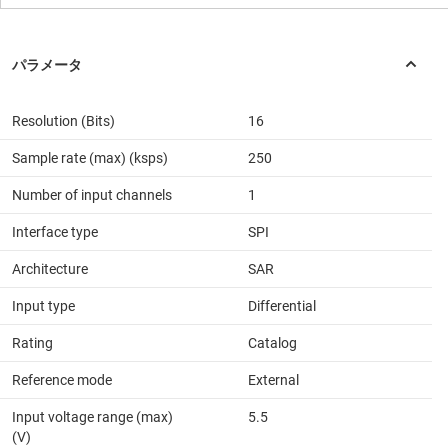
Resolution (Bits)
16
Sample rate (max) (ksps)
250
Number of input channels
1
Interface type
SPI
Architecture
SAR
Input type
Differential
Rating
Catalog
Reference mode
External
Input voltage range (max)
5.5
(V)