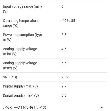
Input voltage range (min)
0
(V)
Operating temperature
-40 to 85
range (°C)
Power consumption (typ)
5.3
(mW)
Analog supply voltage
4.5
(min) (V)
Analog supply voltage
5.5
(max) (V)
SNR (dB)
93.2
Digital supply (min) (V)
2.7
Digital supply (max) (V)
5.5